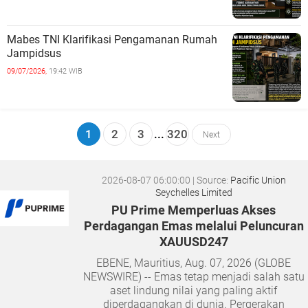
Mabes TNI Klarifikasi Pengamanan Rumah
Jampidsus
09/07/2026,
19:42 WIB
1
2
3
...
320
Next
2026-08-07 06:00:00
| Source:
Pacific Union
Seychelles Limited
PU Prime Memperluas Akses
Perdagangan Emas melalui Peluncuran
XAUUSD247
EBENE, Mauritius, Aug. 07, 2026 (GLOBE
NEWSWIRE) -- Emas tetap menjadi salah satu
aset lindung nilai yang paling aktif
diperdagangkan di dunia. Pergerakan