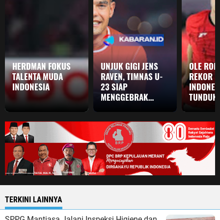
HERDMAN FOKUS
UNJUK GIGI JENS
OLE ROM
TALENTA MUDA
RAVEN, TIMNAS U-
REKOR P
INDONESIA
23 SIAP
INDONES
MENGGEBRAK
TUNDUKK
MALAYSIA!
1-0
TERKINI LAINNYA
SPPG Mantiasa Jalani Inspeksi Higiene dan