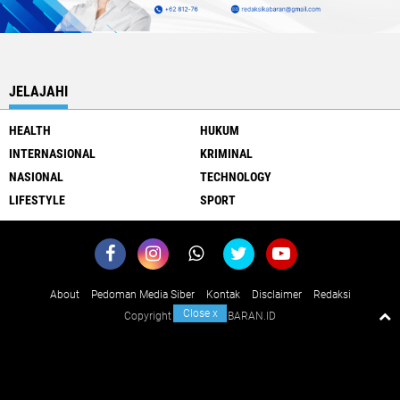
JELAJAHI
HEALTH
HUKUM
INTERNASIONAL
KRIMINAL
NASIONAL
TECHNOLOGY
LIFESTYLE
SPORT
About
Pedoman Media Siber
Kontak
Disclaimer
Redaksi
Close
x
Copyright ©
2026 KABARAN.ID