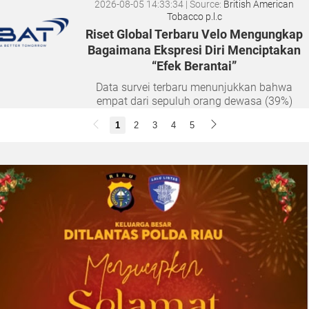
2026-08-05 14:33:34
| Source:
British American
Tobacco p.l.c
Riset Global Terbaru Velo Mengungkap
Bagaimana Ekspresi Diri Menciptakan
“Efek Berantai”
Data survei terbaru menunjukkan bahwa
empat dari sepuluh orang dewasa (39%)
merasa semakin sulit membangun hubungan
1
2
3
4
5
yang tulus seiring bertambahnya usia. Namun,
musik dan lantai dansa terbukti...
2026-08-04 20:17:41
| Source:
Univar Solutions LLC
Univar Solutions Mengakuisisi H.M.
Royal, Memperluas Jangkauan di Pasar
Bahan Aditif untuk Karet, Plastik, dan
Perekat di Amerika Serikat