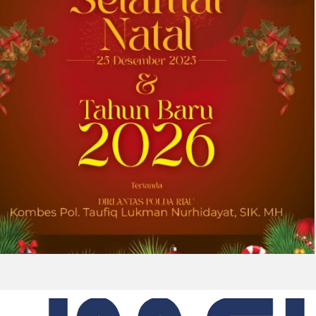
Memperkuat layanan dan rantai pasok di
pasar-pasar utama AS dengan memadukan
satu abad keahlian teknis dan hubungan
pelanggan yang dilandasi kepercayaan
DOWNERS GROVE, Illinois, Aug. 04, 2026 ...
2026-08-01 00:27:35
| Source:
Univar Solutions LLC
Univar Solutions Mengapresiasi Mitra
Transportasi Terbaik di Ajang Carrier
Awards Tahunan
DOWNERS GROVE, Illinois, Aug. 01, 2026
(GLOBE NEWSWIRE) -- Univar Solutions LLC
(“Univar Solutions” atau “Perusahaan”),
penyedia solusi global terkemuka bagi
pengguna bahan baku dan bahan kimia...