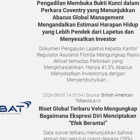
Pengadilan Membuka Bukti Kunci dalam
Perkara Coventry yang Menunjukkan
Abacus Global Management
Mengandalkan Estimasi Harapan Hidup
yang Lebih Pendek dari Lapetus dan
Menyesatkan Investor
Dokumen Pengajuan Lapetus kepada Kantor
Regulator Asuransi Florida Mengungkap Rasio
Aktual terhadap Perkiraan yang
Mengkhawatirkan, Hanya 41,5% Abacus
Menyesatkan Investornya dengan
Menyembunyikan...
2026-08-05 14:33:34
| Source:
British American
Tobacco p.l.c
Riset Global Terbaru Velo Mengungkap
Bagaimana Ekspresi Diri Menciptakan
“Efek Berantai”
Data survei terbaru menunjukkan bahwa
empat dari sepuluh orang dewasa (39%)