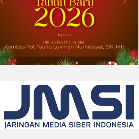
2026-08-01 00:27:35
| Source:
Univar Solutions LLC
Univar Solutions Mengapresiasi Mitra
Transportasi Terbaik di Ajang Carrier
Awards Tahunan
DOWNERS GROVE, Illinois, Aug. 01, 2026
(GLOBE NEWSWIRE) -- Univar Solutions LLC
(“Univar Solutions” atau “Perusahaan”),
penyedia solusi global terkemuka bagi
pengguna bahan baku dan bahan kimia...