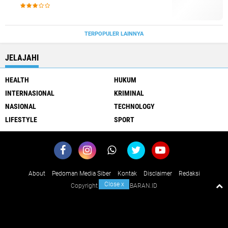
TERPOPULER LAINNYA
JELAJAHI
HEALTH
HUKUM
INTERNASIONAL
KRIMINAL
NASIONAL
TECHNOLOGY
LIFESTYLE
SPORT
About
Pedoman Media Siber
Kontak
Disclaimer
Redaksi
Close
x
Copyright ©
2026 KABARAN.ID