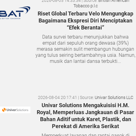
2026-08-05 14:33:34
| Source:
British American
Tobacco p.l.c
Riset Global Terbaru Velo Mengungkap
Bagaimana Ekspresi Diri Menciptakan
“Efek Berantai”
Data survei terbaru menunjukkan bahwa
empat dari sepuluh orang dewasa (39%)
merasa semakin sulit membangun hubungan
yang tulus seiring bertambahnya usia. Namun,
musik dan lantai dansa terbukti...
2026-08-04 20:17:41
| Source:
Univar Solutions LLC
Univar Solutions Mengakuisisi H.M.
Royal, Memperluas Jangkauan di Pasar
Bahan Aditif untuk Karet, Plastik, dan
Perekat di Amerika Serikat
Memperkuat layanan dan rantai pasok di