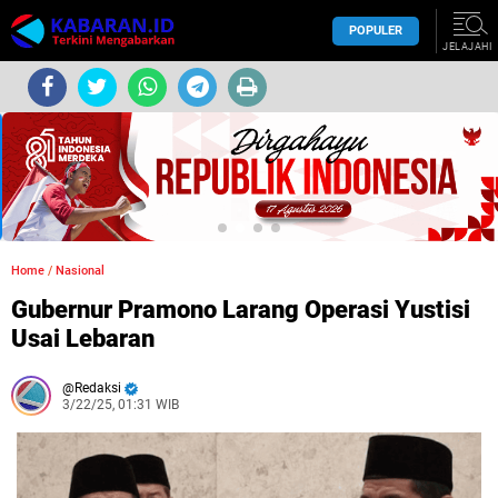
POPULER
JELAJAHI
Home
/
Nasional
Gubernur Pramono Larang Operasi Yustisi
Usai Lebaran
Redaksi
3/22/25, 01:31 WIB