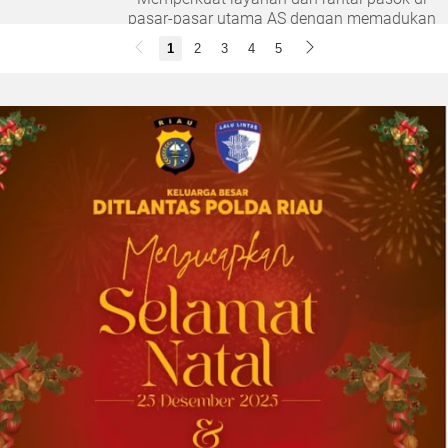
pasar-pasar utama AS dengan memadukan
satu abad keahlian teknis dan hubungan
1
2
3
4
5
pelanggan yang dilandasi kepercayaan
DOWNERS GROVE, Illinois, Aug. 04, 2026 ...
2026-08-01 00:27:35
| Source:
Univar Solutions LLC
Univar Solutions Mengapresiasi Mitra
Transportasi Terbaik di Ajang Carrier
Awards Tahunan
DOWNERS GROVE, Illinois, Aug. 01, 2026
(GLOBE NEWSWIRE) -- Univar Solutions LLC
(“Univar Solutions” atau “Perusahaan”),
penyedia solusi global terkemuka bagi
pengguna bahan baku dan bahan kimia...