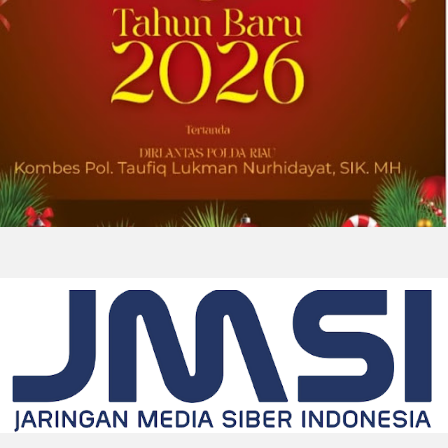
2026-07-31 22:21:10
| Source:
Lantronix, Inc.
Lantronix dan Swarmer Berkolaborasi
untuk Menciptakan Modul Komputasi
Kustom untuk Sistem Pesawat Udara
Nirawak (UAS) Grup 1
IRVINE, California, Aug. 01, 2026 (GLOBE
NEWSWIRE) -- Lantronix Inc. (Nasdaq: LTRX),
penyedia global solusi Edge AI dan Industrial
IoT yang mendukung sistem nirawak sesuai
ketentuan NDAA,...