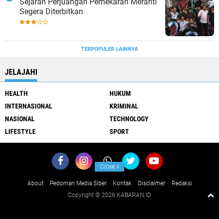
Sejarah Perjuangan Pemekaran Meranti
Segera Diterbitkan
TERPOPULER LAINNYA
JELAJAHI
HEALTH
HUKUM
INTERNASIONAL
KRIMINAL
NASIONAL
TECHNOLOGY
LIFESTYLE
SPORT
Close
x
About
Pedoman Media Siber
Kontak
Disclaimer
Redaksi
Copyright ©
2026 KABARAN.ID