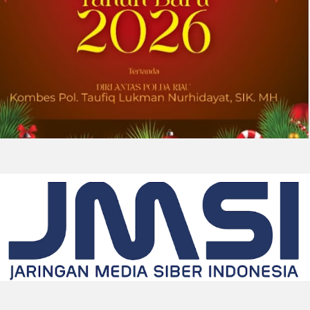
2026-08-01 00:27:35
| Source:
Univar Solutions LLC
Univar Solutions Mengapresiasi Mitra
Transportasi Terbaik di Ajang Carrier
Awards Tahunan
DOWNERS GROVE, Illinois, Aug. 01, 2026
(GLOBE NEWSWIRE) -- Univar Solutions LLC
(“Univar Solutions” atau “Perusahaan”),
penyedia solusi global terkemuka bagi
pengguna bahan baku dan bahan kimia...