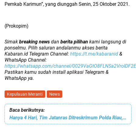
Pemkab Karimun”, yang diunggah Senin, 25 Oktober 2021.
(Prokopim)
Simak
breaking news
dan
berita pilihan
kami langsung di
ponselmu. Pilih saluran andalanmu akses berita
Kabaran.id Telegram Channel:
https://t.me/kabaranid
&
WhatsApp Channel:
https://whatsapp.com/channel/0029VaGtO8FLNSa2VroIDF2
Pastikan kamu sudah install aplikasi Telegram &
WhatsApp ya.
Kepulauan Meranti
News
Baca berikutnya:
Hanya 4 Hari, Tim Jatanras Ditreskrimum Polda Riau, Ringkus 8 Pembakar Mobil Dinas Lapas Kelas II Pekanbaru