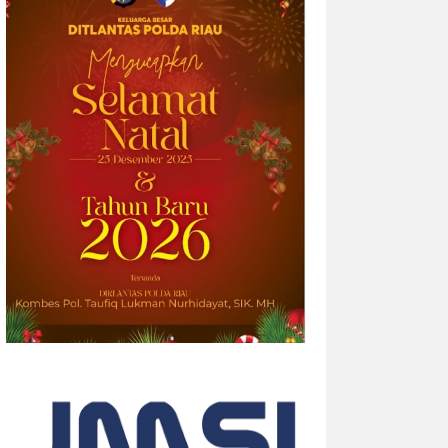
2026-08-05 14:33:34
| Source:
British American
Tobacco p.l.c
Riset Global Terbaru Velo
Mengungkap Bagaimana Ekspresi
Diri Menciptakan “Efek Berantai”
Data survei terbaru menunjukkan bahwa
empat dari sepuluh orang dewasa (39%)
merasa semakin sulit membangun
hubungan yang tulus seiring
bertambahnya usia. Namun, musik dan
lantai dansa terbukti...