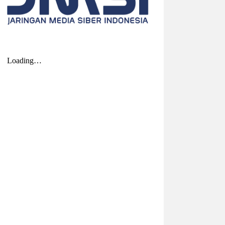
2026-08-04 20:17:41
| Source:
Univar Solutions
LLC
Univar Solutions Mengakuisisi H.M.
Royal, Memperluas Jangkauan di
Pasar Bahan Aditif untuk Karet,
Plastik, dan Perekat di Amerika
Serikat
Memperkuat layanan dan rantai pasok di
pasar-pasar utama AS dengan
memadukan satu abad keahlian teknis
dan hubungan pelanggan yang dilandasi
kepercayaan DOWNERS GROVE, Illinois,
Aug. 04, 2026 ...
2026-08-01 00:27:35
| Source:
Univar Solutions
LLC