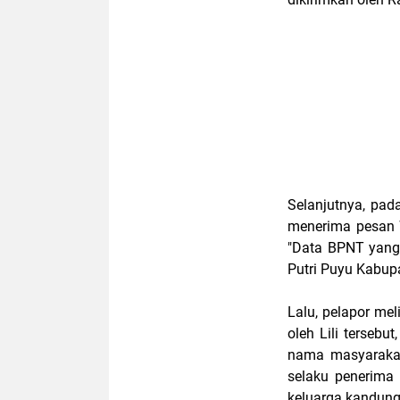
Selanjutnya, pad
menerima pesan W
"Data BPNT yang
Putri Puyu Kabup
Lalu, pelapor me
oleh Lili terseb
nama masyarakat
selaku penerima
keluarga kandung 