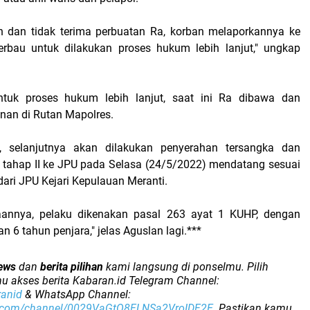
n dan tidak terima perbuatan Ra, korban melaporkannya ke
erbau untuk dilakukan proses hukum lebih lanjut," ungkap
untuk proses hukum lebih lanjut, saat ini Ra dibawa dan
nan di Rutan Mapolres.
, selanjutnya akan dilakukan penyerahan tersangka dan
) tahap II ke JPU pada Selasa (24/5/2022) mendatang sesuai
ari JPU Kejari Kepulauan Meranti.
aannya, pelaku dikenakan pasal 263 ayat 1 KUHP, dengan
6 tahun penjara," jelas Aguslan lagi.***
ews
dan
berita pilihan
kami langsung di ponselmu. Pilih
u akses berita Kabaran.id Telegram Channel:
ranid
& WhatsApp Channel:
p.com/channel/0029VaGtO8FLNSa2VroIDF2E
. Pastikan kamu