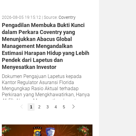
2026-08-05 19:15:12
| Source:
Coventry
Pengadilan Membuka Bukti Kunci
dalam Perkara Coventry yang
Menunjukkan Abacus Global
Management Mengandalkan
Estimasi Harapan Hidup yang Lebih
Pendek dari Lapetus dan
Menyesatkan Investor
Dokumen Pengajuan Lapetus kepada
Kantor Regulator Asuransi Florida
Mengungkap Rasio Aktual terhadap
Perkiraan yang Mengkhawatirkan, Hanya
41,5% Abacus Menyesatkan Investornya
dengan Menyembunyikan...
1
2
3
4
5