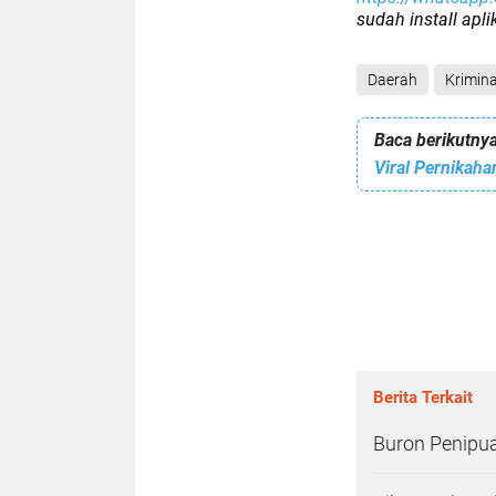
sudah install apl
Daerah
Krimina
Baca berikutnya
Viral Pernikah
Berita Terkait
Buron Penipua