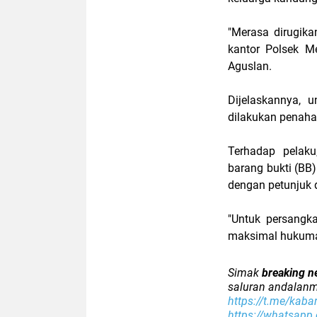
"Merasa dirugika
kantor Polsek M
Aguslan.
Dijelaskannya, 
dilakukan penaha
Terhadap pelaku
barang bukti (BB
dengan petunjuk d
"Untuk persangk
maksimal hukuman 
Simak
breaking n
saluran andalanm
https://t.me/kaba
https://whatsap