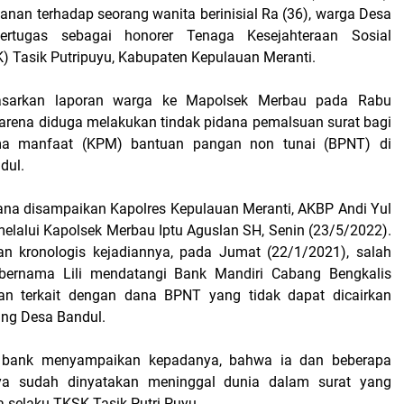
nan terhadap seorang wanita berinisial Ra (36), warga Desa
ertugas sebagai honorer Tenaga Kesejahteraan Sosial
 Tasik Putripuyu, Kabupaten Kepulauan Meranti.
dasarkan laporan warga ke Mapolsek Merbau pada Rabu
 karena diduga melakukan tindak pidana pemalsuan surat bagi
ima manfaat (KPM) bantuan pangan non tunai (BPNT) di
dul.
ana disampaikan Kapolres Kepulauan Meranti, AKBP Andi Yul
elalui Kapolsek Merbau Iptu Aguslan SH, Senin (23/5/2022).
n kronologis kejadiannya, pada Jumat (22/1/2021), salah
bernama Lili mendatangi Bank Mandiri Cabang Bengkalis
n terkait dengan dana BPNT yang tidak dapat dicairkan
ung Desa Bandul.
 bank menyampaikan kepadanya, bahwa ia dan beberapa
ya sudah dinyatakan meninggal dunia dalam surat yang
a selaku TKSK Tasik Putri Puyu.