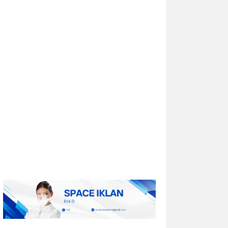
Univar Solutions Mengapresiasi
Mitra Transportasi Terbaik di Ajang
Carrier Awards Tahunan
DOWNERS GROVE, Illinois, Aug. 01, 2026
(GLOBE NEWSWIRE) -- Univar Solutions
LLC (“Univar Solutions” atau
“Perusahaan”), penyedia solusi global
terkemuka bagi pengguna bahan baku
dan bahan kimia...