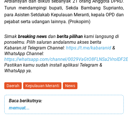
Ardiansyah dan diikuti sebanyak 21 orang Anggota DPRD.
Turun mendampingi bupati, Sekda Bambang Suprianto,
para Asisten Setdakab Kepulauan Meranti, kepala OPD dan
pejabat serta udangan lainnya. (Prokopim)
Simak
breaking news
dan
berita pilihan
kami langsung di
ponselmu. Pilih saluran andalanmu akses berita
Kabaran.id Telegram Channel:
https://t.me/kabaranid
&
WhatsApp Channel:
https://whatsapp.com/channel/0029VaGtO8FLNSa2VroIDF2
Pastikan kamu sudah install aplikasi Telegram &
WhatsApp ya.
Daerah
Kepulauan Meranti
News
Baca berikutnya:
memuat...