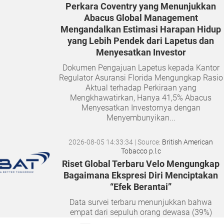
Perkara Coventry yang Menunjukkan
Abacus Global Management
Mengandalkan Estimasi Harapan Hidup
yang Lebih Pendek dari Lapetus dan
Menyesatkan Investor
Dokumen Pengajuan Lapetus kepada Kantor
Regulator Asuransi Florida Mengungkap Rasio
Aktual terhadap Perkiraan yang
Mengkhawatirkan, Hanya 41,5% Abacus
Menyesatkan Investornya dengan
Menyembunyikan...
2026-08-05 14:33:34
| Source:
British American
Tobacco p.l.c
Riset Global Terbaru Velo Mengungkap
Bagaimana Ekspresi Diri Menciptakan
“Efek Berantai”
Data survei terbaru menunjukkan bahwa
empat dari sepuluh orang dewasa (39%)
merasa semakin sulit membangun hubungan