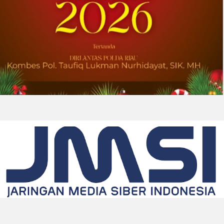
2026-08-01 00:27:35
| Source:
Univar Solutions LLC
Univar Solutions Mengapresiasi Mitra
Transportasi Terbaik di Ajang Carrier
Awards Tahunan
DOWNERS GROVE, Illinois, Aug. 01, 2026
(GLOBE NEWSWIRE) -- Univar Solutions LLC
(“Univar Solutions” atau “Perusahaan”),
penyedia solusi global terkemuka bagi
pengguna bahan baku dan bahan kimia...