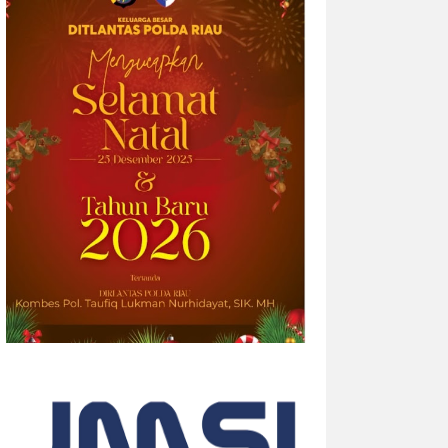
2026-08-05 14:33:34
| Source:
British American
Tobacco p.l.c
Riset Global Terbaru Velo
Mengungkap Bagaimana Ekspresi
Diri Menciptakan “Efek Berantai”
Data survei terbaru menunjukkan bahwa
empat dari sepuluh orang dewasa (39%)
merasa semakin sulit membangun
hubungan yang tulus seiring
bertambahnya usia. Namun, musik dan
lantai dansa terbukti...