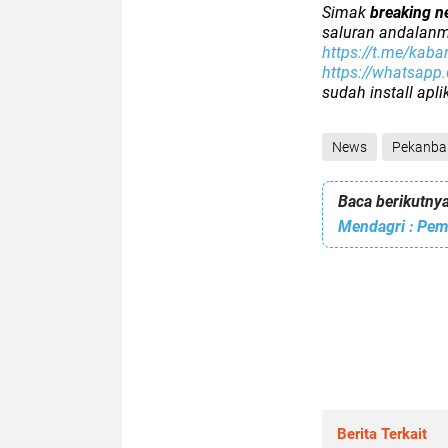
Simak
breaking n
saluran andalanm
https://t.me/kaba
https://whatsap
sudah install apl
News
Pekanba
Baca berikutnya
Mendagri : Pe
Berita Terkait