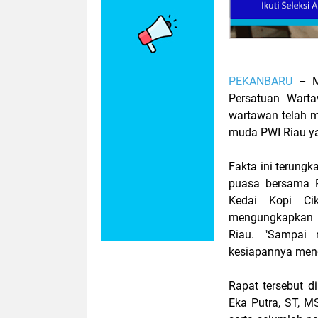
PEKANBARU
–
M
Persatuan Wartaw
wartawan telah m
muda PWI Riau ya
Fakta ini terung
puasa bersama P
Kedai Kopi Ci
mengungkapkan b
Riau. "Sampai 
kesiapannya mengi
Rapat tersebut di
Eka Putra, ST, M