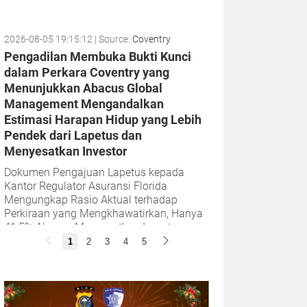
2026-08-05 19:15:12
| Source:
Coventry
Pengadilan Membuka Bukti Kunci
dalam Perkara Coventry yang
Menunjukkan Abacus Global
Management Mengandalkan
Estimasi Harapan Hidup yang Lebih
Pendek dari Lapetus dan
Menyesatkan Investor
Dokumen Pengajuan Lapetus kepada
Kantor Regulator Asuransi Florida
Mengungkap Rasio Aktual terhadap
Perkiraan yang Mengkhawatirkan, Hanya
41,5% Abacus Menyesatkan Investornya
dengan Menyembunyikan...
1
2
3
4
5