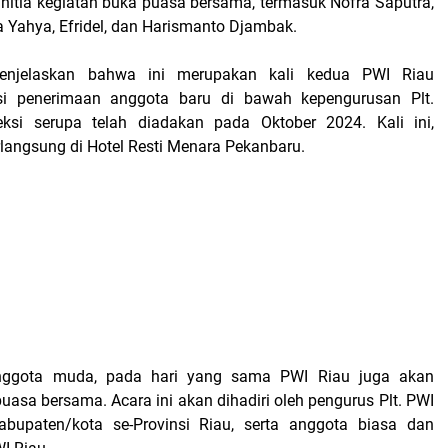
anitia kegiatan buka puasa bersama, termasuk Nofra Saputra,
a Yahya, Efridel, dan Harismanto Djambak.
njelaskan bahwa ini merupakan kali kedua PWI Riau
si penerimaan anggota baru di bawah kepengurusan Plt.
eksi serupa telah diadakan pada Oktober 2024. Kali ini,
rlangsung di Hotel Resti Menara Pekanbaru.
anggota muda, pada hari yang sama PWI Riau juga akan
asa bersama. Acara ini akan dihadiri oleh pengurus Plt. PWI
kabupaten/kota se-Provinsi Riau, serta anggota biasa dan