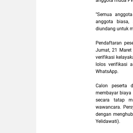
anggota muda PW
"Semua anggota
anggota biasa, 
diundang untuk m
Pendaftaran pes
Jumat, 21 Maret 
verifikasi kelaya
lolos verifikas
WhatsApp.
Calon peserta 
membayar biaya o
secara tatap mu
wawancara. Persy
dengan menghubu
Yelidawati).