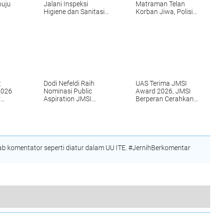
nuju
Jalani Inspeksi
Matraman Telan
Higiene dan Sanitasi
Korban Jiwa, Polisi
Pangan
Dalami Penyebab dan
Identitas Pelaku
t
Dodi Nefeldi Raih
UAS Terima JMSI
2026
Nominasi Public
Award 2026, JMSI
r
Aspiration JMSI
Berperan Cerahkan
Award
Umat
 komentator seperti diatur dalam UU ITE. #JernihBerkomentar
ti Seleksi Anggota PWI Riau