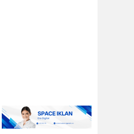
Univar Solutions Mengapresiasi
Mitra Transportasi Terbaik di Ajang
Carrier Awards Tahunan
DOWNERS GROVE, Illinois, Aug. 01, 2026
(GLOBE NEWSWIRE) -- Univar Solutions
LLC (“Univar Solutions” atau
“Perusahaan”), penyedia solusi global
terkemuka bagi pengguna bahan baku
dan bahan kimia...