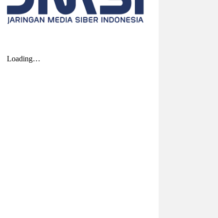
2026-08-04 20:17:41
| Source:
Univar Solutions
LLC
Univar Solutions Mengakuisisi H.M.
Royal, Memperluas Jangkauan di
Pasar Bahan Aditif untuk Karet,
Plastik, dan Perekat di Amerika
Serikat
Memperkuat layanan dan rantai pasok di
pasar-pasar utama AS dengan
memadukan satu abad keahlian teknis
dan hubungan pelanggan yang dilandasi
kepercayaan DOWNERS GROVE, Illinois,
Aug. 04, 2026 ...
2026-08-01 00:27:35
| Source:
Univar Solutions
LLC