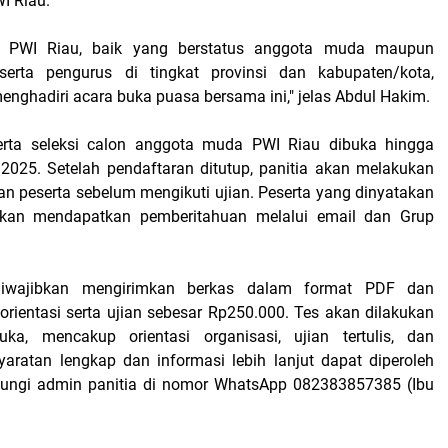
I Riau.
 PWI Riau, baik yang berstatus anggota muda maupun
serta pengurus di tingkat provinsi dan kabupaten/kota,
enghadiri acara buka puasa bersama ini," jelas Abdul Hakim.
erta seleksi calon anggota muda PWI Riau dibuka hingga
2025. Setelah pendaftaran ditutup, panitia akan melakukan
kan peserta sebelum mengikuti ujian. Peserta yang dinyatakan
i akan mendapatkan pemberitahuan melalui email dan Grup
diwajibkan mengirimkan berkas dalam format PDF dan
rientasi serta ujian sebesar Rp250.000. Tes akan dilakukan
ka, mencakup orientasi organisasi, ujian tertulis, dan
aratan lengkap dan informasi lebih lanjut dapat diperoleh
ngi admin panitia di nomor WhatsApp 082383857385 (Ibu