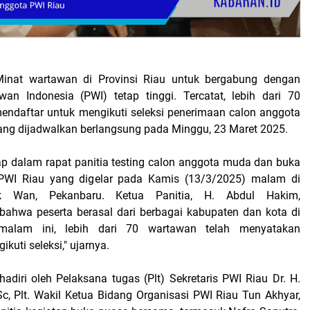
inat wartawan di Provinsi Riau untuk bergabung dengan
an Indonesia (PWI) tetap tinggi. Tercatat, lebih dari 70
endaftar untuk mengikuti seleksi penerimaan calon anggota
ng dijadwalkan berlangsung pada Minggu, 23 Maret 2025.
kap dalam rapat panitia testing calon anggota muda dan buka
WI Riau yang digelar pada Kamis (13/3/2025) malam di
k Wan, Pekanbaru. Ketua Panitia, H. Abdul Hakim,
ahwa peserta berasal dari berbagai kabupaten dan kota di
malam ini, lebih dari 70 wartawan telah menyatakan
kuti seleksi," ujarnya.
hadiri oleh Pelaksana tugas (Plt) Sekretaris PWI Riau Dr. H.
Sc, Plt. Wakil Ketua Bidang Organisasi PWI Riau Tun Akhyar,