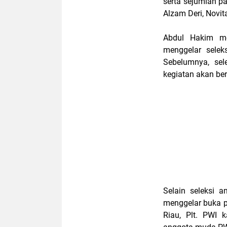
serta sejumlah p
Alzam Deri, Novit
Abdul Hakim me
menggelar selek
Sebelumnya, sel
kegiatan akan be
Selain seleksi 
menggelar buka pu
Riau, Plt. PWI 