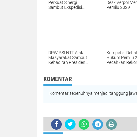
Perkuat Sinergi
Desk Verpol Me
Sambut Ekspedisi
Pemilu 2029
Merah Putih
DPW PSI NTT Ajak
Kompetisi Deba
Masyarakat Sambut
Hukum Pemilu 
Kehadiran Presiden
Pecahkan Reko
Ke-7 RI Joko Widodo
Peserta
di Kupang
KOMENTAR
Komentar sepenuhnya menjadi tanggung jawab
TERKINI
Animo Tinggi, 70 Wartawan Siap Iku