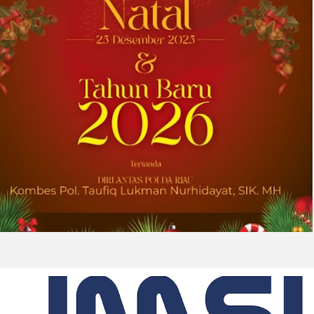
satu abad keahlian teknis dan hubungan
pelanggan yang dilandasi kepercayaan
DOWNERS GROVE, Illinois, Aug. 04, 2026 ...
2026-08-01 00:27:35
| Source:
Univar Solutions LLC
Univar Solutions Mengapresiasi Mitra
Transportasi Terbaik di Ajang Carrier
Awards Tahunan
DOWNERS GROVE, Illinois, Aug. 01, 2026
(GLOBE NEWSWIRE) -- Univar Solutions LLC
(“Univar Solutions” atau “Perusahaan”),
penyedia solusi global terkemuka bagi
pengguna bahan baku dan bahan kimia...