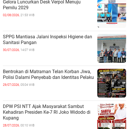
Gelora Luncurkan Desk Verpol Menuju
Pemilu 2029
02/08/2026,
21:53 WIB
SPPG Mantiasa Jalani Inspeksi Higiene dan
Sanitasi Pangan
30/07/2026,
14:07 WIB
Bentrokan di Matraman Telan Korban Jiwa,
Polisi Dalami Penyebab dan Identitas Pelaku
29/07/2026,
05:04 WIB
DPW PSI NTT Ajak Masyarakat Sambut
Kehadiran Presiden Ke-7 RI Joko Widodo di
Kupang
28/07/2026,
00:10 WIB