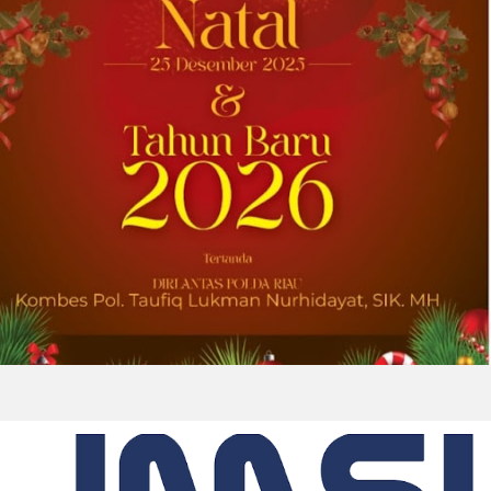
penyedia solusi global terkemuka bagi
pengguna bahan baku dan bahan kimia...
2026-07-31 22:21:10
| Source:
Lantronix, Inc.
Lantronix dan Swarmer Berkolaborasi
untuk Menciptakan Modul Komputasi
Kustom untuk Sistem Pesawat Udara
Nirawak (UAS) Grup 1
IRVINE, California, Aug. 01, 2026 (GLOBE
NEWSWIRE) -- Lantronix Inc. (Nasdaq: LTRX),
penyedia global solusi Edge AI dan Industrial
IoT yang mendukung sistem nirawak sesuai
ketentuan NDAA,...