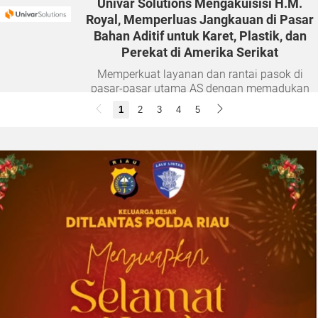
Univar Solutions Mengakuisisi H.M.
Royal, Memperluas Jangkauan di Pasar
Bahan Aditif untuk Karet, Plastik, dan
Perekat di Amerika Serikat
Memperkuat layanan dan rantai pasok di
pasar-pasar utama AS dengan memadukan
satu abad keahlian teknis dan hubungan
1
2
3
4
5
pelanggan yang dilandasi kepercayaan
DOWNERS GROVE, Illinois, Aug. 04, 2026 ...
2026-08-01 00:27:35
| Source:
Univar Solutions LLC
Univar Solutions Mengapresiasi Mitra
Transportasi Terbaik di Ajang Carrier
Awards Tahunan
DOWNERS GROVE, Illinois, Aug. 01, 2026
(GLOBE NEWSWIRE) -- Univar Solutions LLC
(“Univar Solutions” atau “Perusahaan”),