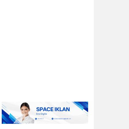
Univar Solutions Mengapresiasi
Mitra Transportasi Terbaik di Ajang
Carrier Awards Tahunan
DOWNERS GROVE, Illinois, Aug. 01, 2026
(GLOBE NEWSWIRE) -- Univar Solutions
LLC (“Univar Solutions” atau
“Perusahaan”), penyedia solusi global
terkemuka bagi pengguna bahan baku
dan bahan kimia...