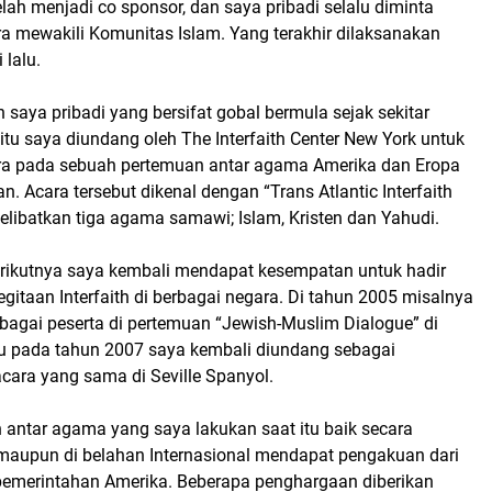
elah menjadi co sponsor, dan saya pribadi selalu diminta
a mewakili Komunitas Islam. Yang terakhir dilaksanakan
 lalu.
h saya pribadi yang bersifat gobal bermula sejak sekitar
itu saya diundang oleh The Interfaith Center New York untuk
ra pada sebuah pertemuan antar agama Amerika dan Eropa
n. Acara tersebut dikenal dengan “Trans Atlantic Interfaith
elibatkan tiga agama samawi; Islam, Kristen dan Yahudi.
erikutnya saya kembali mendapat kesempatan untuk hadir
gitaan Interfaith di berbagai negara. Di tahun 2005 misalnya
bagai peserta di pertemuan “Jewish-Muslim Dialogue” di
alu pada tahun 2007 saya kembali diundang sebagai
cara yang sama di Seville Spanyol.
 antar agama yang saya lakukan saat itu baik secara
 maupun di belahan Internasional mendapat pengakuan dari
emerintahan Amerika. Beberapa penghargaan diberikan