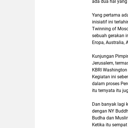
ada dua hal yang
Yang pertama adal
inisiatif ini ter
Twinning of Mosq
sebuah gerakan in
Eropa, Australia,
Kunjungan Pimpi
Jerusalem, termas
KBRI Washington b
Kegiatan ini seb
dalam proses Per
itu ternyata itu j
Dan banyak lagi k
dengan NY Buddhi
Budha dan Muslim
Ketika itu sempa