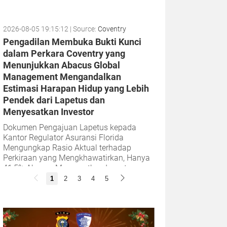
2026-08-05 19:15:12
| Source:
Coventry
Pengadilan Membuka Bukti Kunci
dalam Perkara Coventry yang
Menunjukkan Abacus Global
Management Mengandalkan
Estimasi Harapan Hidup yang Lebih
Pendek dari Lapetus dan
Menyesatkan Investor
Dokumen Pengajuan Lapetus kepada
Kantor Regulator Asuransi Florida
Mengungkap Rasio Aktual terhadap
Perkiraan yang Mengkhawatirkan, Hanya
41,5% Abacus Menyesatkan Investornya
dengan Menyembunyikan...
1
2
3
4
5