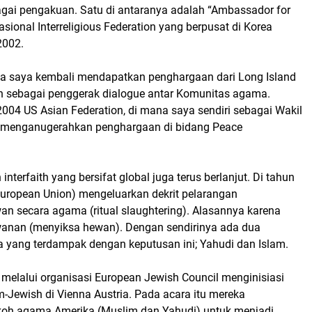
gai pengakuan. Satu di antaranya adalah “Ambassador for
asional Interreligious Federation yang berpusat di Korea
 2002.
ga saya kembali mendapatkan penghargaan dari Long Island
ion sebagai penggerak dialogue antar Komunitas agama.
004 US Asian Federation, di mana saya sendiri sebagai Wakil
a menganugerahkan penghargaan di bidang Peace
interfaith yang bersifat global juga terus berlanjut. Di tahun
European Union) mengeluarkan dekrit pelarangan
n secara agama (ritual slaughtering). Alasannya karena
ewanan (menyiksa hewan). Dengan sendirinya ada dua
yang terdampak dengan keputusan ini; Yahudi dan Islam.
 melalui organisasi European Jewish Council menginisiasi
-Jewish di Vienna Austria. Pada acara itu mereka
oh agama Amerika (Muslim dan Yahudi) untuk menjadi