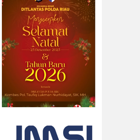
2026-08-05 14:33:34
| Source:
British American
Tobacco p.l.c
Riset Global Terbaru Velo
Mengungkap Bagaimana Ekspresi
Diri Menciptakan “Efek Berantai”
Data survei terbaru menunjukkan bahwa
empat dari sepuluh orang dewasa (39%)
merasa semakin sulit membangun
hubungan yang tulus seiring
bertambahnya usia. Namun, musik dan
lantai dansa terbukti...