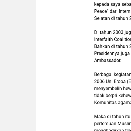
kepada saya seba
Peace” dari Intern
Selatan di tahun
Di tahun 2003 ju
Interfaith Coalit
Bahkan di tahun 2
Presidennya jug
Ambassador.
Berbagai kegiatan 
2006 Uni Eropa (
menyembelih hewa
tidak berpri keh
Komunitas agama 
Maka di tahun itu
pertemuan Muslim
menghadirkan tok