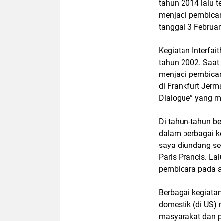
tahun 2014 lalu t
menjadi pembicar
tanggal 3 Februari
Kegiatan Interfait
tahun 2002. Saat 
menjadi pembica
di Frankfurt Jerma
Dialogue” yang m
Di tahun-tahun b
dalam berbagai ke
saya diundang se
Paris Prancis. L
pembicara pada a
Berbagai kegiatan
domestik (di US)
masyarakat dan p