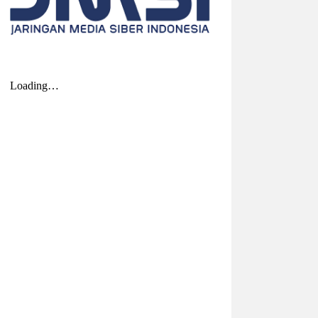
2026-08-04 20:17:41
| Source:
Univar Solutions
LLC
Univar Solutions Mengakuisisi H.M.
Royal, Memperluas Jangkauan di
Pasar Bahan Aditif untuk Karet,
Plastik, dan Perekat di Amerika
Serikat
Memperkuat layanan dan rantai pasok di
pasar-pasar utama AS dengan
memadukan satu abad keahlian teknis
dan hubungan pelanggan yang dilandasi
kepercayaan DOWNERS GROVE, Illinois,
Aug. 04, 2026 ...
2026-08-01 00:27:35
| Source:
Univar Solutions
LLC