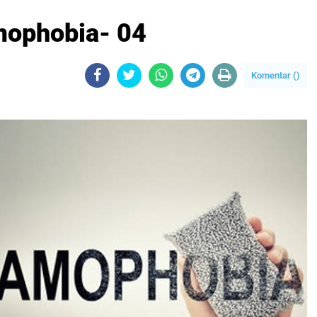
amophobia- 04
Komentar (
)