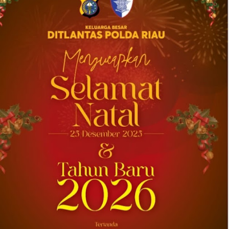
2026-08-04 20:17:41
| Source:
Univar Solutions LLC
Univar Solutions Mengakuisisi H.M.
Royal, Memperluas Jangkauan di Pasar
Bahan Aditif untuk Karet, Plastik, dan
Perekat di Amerika Serikat
Memperkuat layanan dan rantai pasok di
pasar-pasar utama AS dengan memadukan
satu abad keahlian teknis dan hubungan
pelanggan yang dilandasi kepercayaan
DOWNERS GROVE, Illinois, Aug. 04, 2026 ...
2026-08-01 00:27:35
| Source:
Univar Solutions LLC
Univar Solutions Mengapresiasi Mitra
Transportasi Terbaik di Ajang Carrier
Awards Tahunan