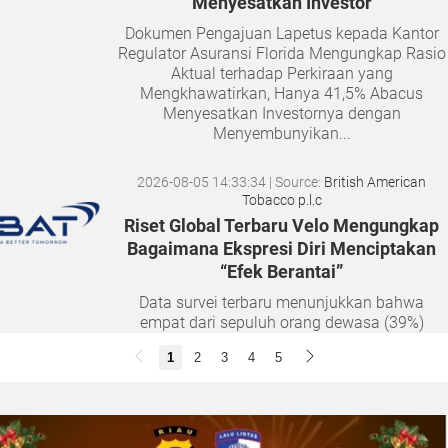
Menyesatkan Investor
Dokumen Pengajuan Lapetus kepada Kantor
Regulator Asuransi Florida Mengungkap Rasio
Aktual terhadap Perkiraan yang
Mengkhawatirkan, Hanya 41,5% Abacus
Menyesatkan Investornya dengan
Menyembunyikan...
2026-08-05 14:33:34
| Source:
British American
Tobacco p.l.c
Riset Global Terbaru Velo Mengungkap
Bagaimana Ekspresi Diri Menciptakan
“Efek Berantai”
Data survei terbaru menunjukkan bahwa
empat dari sepuluh orang dewasa (39%)
merasa semakin sulit membangun hubungan
1
2
3
4
5
yang tulus seiring bertambahnya usia. Namun,
musik dan lantai dansa terbukti...