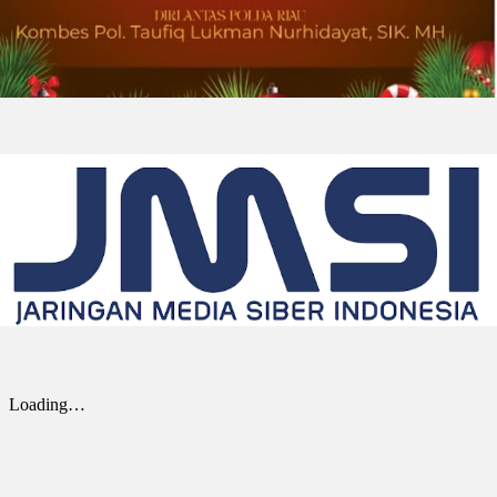
DOWNERS GROVE, Illinois, Aug. 01, 2026
(GLOBE NEWSWIRE) -- Univar Solutions LLC
(“Univar Solutions” atau “Perusahaan”),
penyedia solusi global terkemuka bagi
pengguna bahan baku dan bahan kimia...