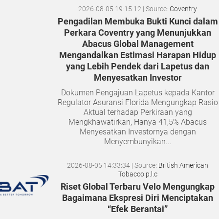
2026-08-05 19:15:12
| Source:
Coventry
Pengadilan Membuka Bukti Kunci dalam
Perkara Coventry yang Menunjukkan
Abacus Global Management
Mengandalkan Estimasi Harapan Hidup
yang Lebih Pendek dari Lapetus dan
Menyesatkan Investor
Dokumen Pengajuan Lapetus kepada Kantor
Regulator Asuransi Florida Mengungkap Rasio
Aktual terhadap Perkiraan yang
Mengkhawatirkan, Hanya 41,5% Abacus
Menyesatkan Investornya dengan
Menyembunyikan...
2026-08-05 14:33:34
| Source:
British American
Tobacco p.l.c
Riset Global Terbaru Velo Mengungkap
Bagaimana Ekspresi Diri Menciptakan
“Efek Berantai”