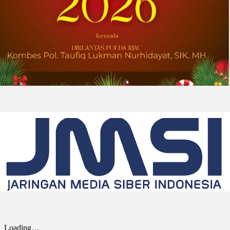
2026-07-31 22:21:10
| Source:
Lantronix, Inc.
Lantronix dan Swarmer Berkolaborasi
untuk Menciptakan Modul Komputasi
Kustom untuk Sistem Pesawat Udara
Nirawak (UAS) Grup 1
IRVINE, California, Aug. 01, 2026 (GLOBE
NEWSWIRE) -- Lantronix Inc. (Nasdaq: LTRX),
penyedia global solusi Edge AI dan Industrial
IoT yang mendukung sistem nirawak sesuai
ketentuan NDAA,...