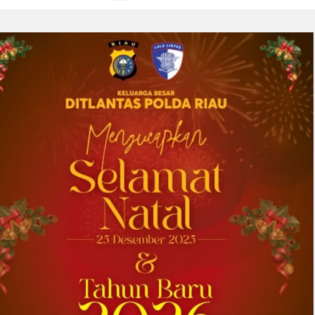
DOWNERS GROVE, Illinois, Aug. 04, 2026 ...
2026-08-01 00:27:35
| Source:
Univar Solutions LLC
Univar Solutions Mengapresiasi Mitra
Transportasi Terbaik di Ajang Carrier
Awards Tahunan
DOWNERS GROVE, Illinois, Aug. 01, 2026
(GLOBE NEWSWIRE) -- Univar Solutions LLC
(“Univar Solutions” atau “Perusahaan”),
penyedia solusi global terkemuka bagi
pengguna bahan baku dan bahan kimia...