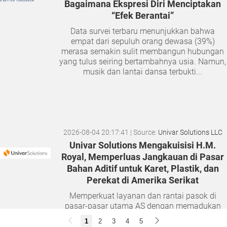
Bagaimana Ekspresi Diri Menciptakan
“Efek Berantai”
Data survei terbaru menunjukkan bahwa
empat dari sepuluh orang dewasa (39%)
merasa semakin sulit membangun hubungan
yang tulus seiring bertambahnya usia. Namun,
musik dan lantai dansa terbukti...
2026-08-04 20:17:41
| Source:
Univar Solutions LLC
Univar Solutions Mengakuisisi H.M.
Royal, Memperluas Jangkauan di Pasar
Bahan Aditif untuk Karet, Plastik, dan
Perekat di Amerika Serikat
Memperkuat layanan dan rantai pasok di
pasar-pasar utama AS dengan memadukan
satu abad keahlian teknis dan hubungan
1
2
3
4
5
pelanggan yang dilandasi kepercayaan