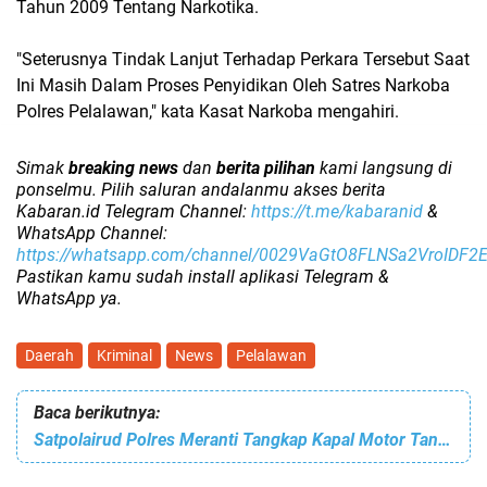
Tahun 2009 Tentang Narkotika.
"Seterusnya Tindak Lanjut Terhadap Perkara Tersebut Saat
Ini Masih Dalam Proses Penyidikan Oleh Satres Narkoba
Polres Pelalawan," kata Kasat Narkoba mengahiri.
Simak
breaking news
dan
berita pilihan
kami langsung di
ponselmu. Pilih saluran andalanmu akses berita
Kabaran.id Telegram Channel:
https://t.me/kabaranid
&
WhatsApp Channel:
https://whatsapp.com/channel/0029VaGtO8FLNSa2VroIDF2
Pastikan kamu sudah install aplikasi Telegram &
WhatsApp ya.
Daerah
Kriminal
News
Pelalawan
Baca berikutnya:
Satpolairud Polres Meranti Tangkap Kapal Motor Tanpa Nama Bermuatan 25 Kubik Kayu Ilegal Logging