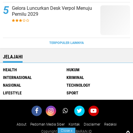
Gelora Luncurkan Desk Verpol Menuju
Pemilu 2029
TERPOPULER LAINNYA
JELAJAHI
HEALTH
HUKUM
INTERNASIONAL
KRIMINAL
NASIONAL
TECHNOLOGY
LIFESTYLE
SPORT
About
Pedoman Media Siber
Kontak
Disclaimer
Redaksi
Close
x
Copyright ©
2026 KABARAN.ID