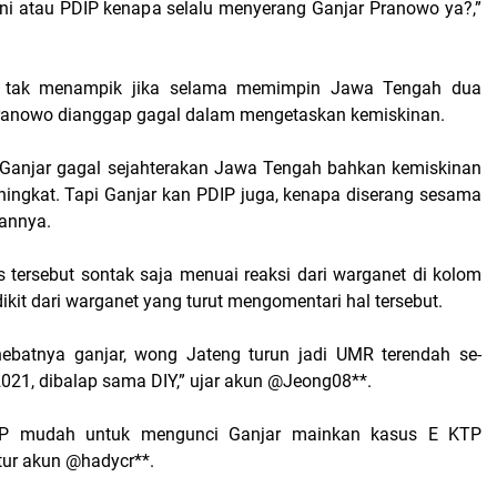
ni atau PDIP kenapa selalu menyerang Ganjar Pranowo ya?,”
ga tak menampik jika selama memimpin Jawa Tengah dua
Pranowo dianggap gagal dalam mengetaskan kemiskinan.
 Ganjar gagal sejahterakan Jawa Tengah bahkan kemiskinan
ingkat. Tapi Ganjar kan PDIP juga, kenapa diserang sesama
rannya.
s tersebut sontak saja menuai reaksi dari warganet di kolom
ikit dari warganet yang turut mengomentari hal tersebut.
hebatnya ganjar, wong Jateng turun jadi UMR terendah se-
2021, dibalap sama DIY,” ujar akun @Jeong08**.
IP mudah untuk mengunci Ganjar mainkan kasus E KTP
utur akun @hadycr**.