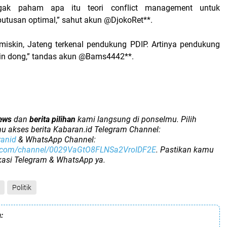
ak paham apa itu teori conflict management untuk
utusan optimal,” sahut akun @DjokoRet**.
 miskin, Jateng terkenal pendukung PDIP. Artinya pendukung
in dong,” tandas akun @Bams4442**.
ews
dan
berita pilihan
kami langsung di ponselmu. Pilih
u akses berita Kabaran.id Telegram Channel:
ranid
& WhatsApp Channel:
p.com/channel/0029VaGtO8FLNSa2VroIDF2E
. Pastikan kamu
ikasi Telegram & WhatsApp ya.
Politik
: