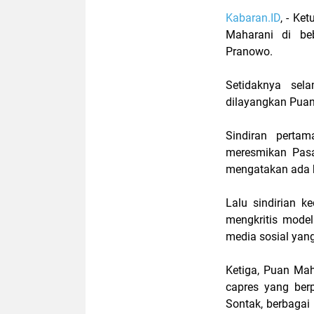
Kabaran.ID
, - Ke
Maharani di be
Pranowo.
Setidaknya se
dilayangkan Puan
Sindiran perta
meresmikan Pasa
mengatakan ada 
Lalu sindirian 
mengkritis mode
media sosial yang
Ketiga, Puan Mah
capres yang ber
Sontak, berbagai