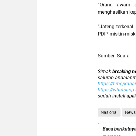
“Orang awam g
menghasilkan kep
“Jateng terkenal
PDIP miskin-misk
Sumber: Suara
Simak
breaking n
saluran andalanm
https://t.me/kaba
https://whatsap
sudah install apl
Nasional
News
Baca berikutnya