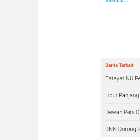
memuat...
Berita Terkait
Fatayat NU P
Libur Panjang
Dewan Pers Do
BNN Dorong R