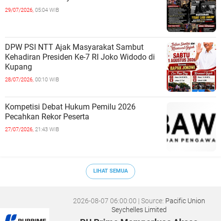
29/07/2026,
05:04 WIB
DPW PSI NTT Ajak Masyarakat Sambut
Kehadiran Presiden Ke-7 RI Joko Widodo di
Kupang
28/07/2026,
00:10 WIB
Kompetisi Debat Hukum Pemilu 2026
Pecahkan Rekor Peserta
27/07/2026,
21:43 WIB
LIHAT SEMUA
2026-08-07 06:00:00
| Source:
Pacific Union
Seychelles Limited