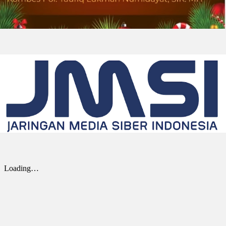
(GLOBE NEWSWIRE) -- Univar Solutions LLC
(“Univar Solutions” atau “Perusahaan”),
penyedia solusi global terkemuka bagi
pengguna bahan baku dan bahan kimia...