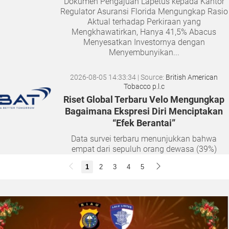
Dokumen Pengajuan Lapetus kepada Kantor
Regulator Asuransi Florida Mengungkap Rasio
Aktual terhadap Perkiraan yang
Mengkhawatirkan, Hanya 41,5% Abacus
Menyesatkan Investornya dengan
Menyembunyikan...
2026-08-05 14:33:34
| Source:
British American
Tobacco p.l.c
Riset Global Terbaru Velo Mengungkap
Bagaimana Ekspresi Diri Menciptakan
“Efek Berantai”
Data survei terbaru menunjukkan bahwa
empat dari sepuluh orang dewasa (39%)
merasa semakin sulit membangun hubungan
1
2
3
4
5
yang tulus seiring bertambahnya usia. Namun,
musik dan lantai dansa terbukti...