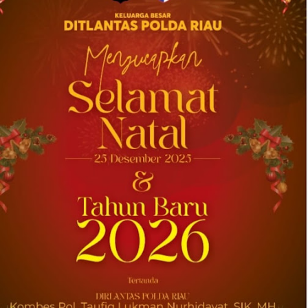
2026-08-04 20:17:41
| Source:
Univar Solutions LLC
Univar Solutions Mengakuisisi H.M.
Royal, Memperluas Jangkauan di Pasar
Bahan Aditif untuk Karet, Plastik, dan
Perekat di Amerika Serikat
Memperkuat layanan dan rantai pasok di
pasar-pasar utama AS dengan memadukan
satu abad keahlian teknis dan hubungan
pelanggan yang dilandasi kepercayaan
DOWNERS GROVE, Illinois, Aug. 04, 2026 ...
2026-08-01 00:27:35
| Source:
Univar Solutions LLC
Univar Solutions Mengapresiasi Mitra
Transportasi Terbaik di Ajang Carrier
Awards Tahunan
DOWNERS GROVE, Illinois, Aug. 01, 2026