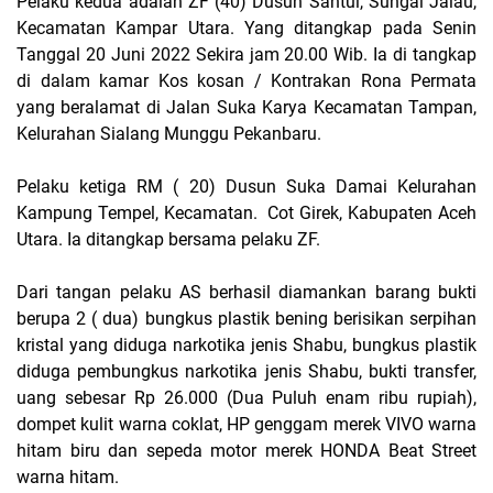
Pelaku kedua adalah ZF (40) Dusun Santul, Sungai Jalau,
Kecamatan Kampar Utara. Yang ditangkap pada Senin
Tanggal 20 Juni 2022 Sekira jam 20.00 Wib. Ia di tangkap
di dalam kamar Kos kosan / Kontrakan Rona Permata
yang beralamat di Jalan Suka Karya Kecamatan Tampan,
Kelurahan Sialang Munggu Pekanbaru.
Pelaku ketiga RM ( 20) Dusun Suka Damai Kelurahan
Kampung Tempel, Kecamatan. Cot Girek, Kabupaten Aceh
Utara. Ia ditangkap bersama pelaku ZF.
Dari tangan pelaku AS berhasil diamankan barang bukti
berupa 2 ( dua) bungkus plastik bening berisikan serpihan
kristal yang diduga narkotika jenis Shabu, bungkus plastik
diduga pembungkus narkotika jenis Shabu, bukti transfer,
uang sebesar Rp 26.000 (Dua Puluh enam ribu rupiah),
dompet kulit warna coklat, HP genggam merek VIVO warna
hitam biru dan sepeda motor merek HONDA Beat Street
warna hitam.