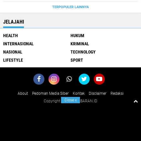
TERPOPULER LAINNYA
JELAJAHI
HEALTH
HUKUM
INTERNASIONAL
KRIMINAL
NASIONAL
TECHNOLOGY
LIFESTYLE
SPORT
About
Pedoman Media Siber
Kontak
Disclaimer
Redaksi
Close
x
Copyright ©
2026 KABARAN.ID