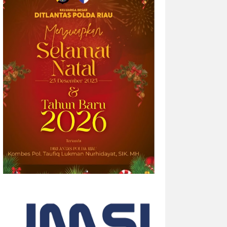
2026-08-04 20:17:41
| Source:
Univar Solutions
LLC
Univar Solutions Mengakuisisi H.M.
Royal, Memperluas Jangkauan di
Pasar Bahan Aditif untuk Karet,
Plastik, dan Perekat di Amerika
Serikat
Memperkuat layanan dan rantai pasok di
pasar-pasar utama AS dengan
memadukan satu abad keahlian teknis
dan hubungan pelanggan yang dilandasi
kepercayaan DOWNERS GROVE, Illinois,
Aug. 04, 2026 ...