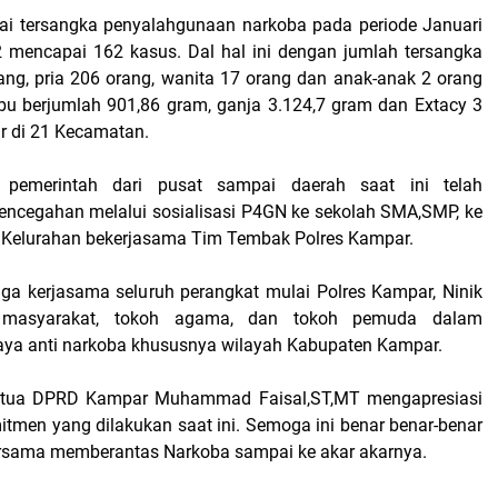
ai tersangka penyalahgunaan narkoba pada periode Januari
 mencapai 162 kasus. Dal hal ini dengan jumlah tersangka
ng, pria 206 orang, wanita 17 orang dan anak-anak 2 orang
bu berjumlah 901,86 gram, ganja 3.124,7 gram dan Extacy 3
ar di 21 Kecamatan.
emerintah dari pusat sampai daerah saat ini telah
ncegahan melalui sosialisasi P4GN ke sekolah SMA,SMP, ke
 Kelurahan bekerjasama Tim Tembak Polres Kampar.
juga kerjasama seluruh perangkat mulai Polres Kampar, Ninik
masyarakat, tokoh agama, dan tokoh pemuda dalam
a anti narkoba khususnya wilayah Kabupaten Kampar.
etua DPRD Kampar Muhammad Faisal,ST,MT mengapresiasi
itmen yang dilakukan saat ini. Semoga ini benar benar-benar
rsama memberantas Narkoba sampai ke akar akarnya.