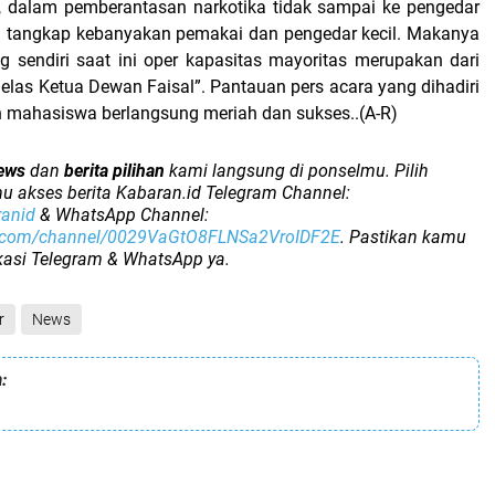
ini, dalam pemberantasan narkotika tidak sampai ke pengedar
g tangkap kebanyakan pemakai dan pengedar kecil. Makanya
 sendiri saat ini oper kapasitas mayoritas merupakan dari
elas Ketua Dewan Faisal”. Pantauan pers acara yang dihadiri
an mahasiswa berlangsung meriah dan sukses..(A-R)
ews
dan
berita pilihan
kami langsung di ponselmu. Pilih
u akses berita Kabaran.id Telegram Channel:
ranid
& WhatsApp Channel:
p.com/channel/0029VaGtO8FLNSa2VroIDF2E
. Pastikan kamu
ikasi Telegram & WhatsApp ya.
r
News
: