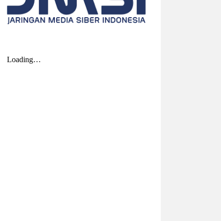
2026-08-01 00:27:35
| Source:
Univar Solutions
LLC
Univar Solutions Mengapresiasi
Mitra Transportasi Terbaik di Ajang
Carrier Awards Tahunan
DOWNERS GROVE, Illinois, Aug. 01, 2026
(GLOBE NEWSWIRE) -- Univar Solutions
LLC (“Univar Solutions” atau
“Perusahaan”), penyedia solusi global
terkemuka bagi pengguna bahan baku
dan bahan kimia...
2026-07-31 22:21:10
| Source:
Lantronix, Inc.
Lantronix dan Swarmer