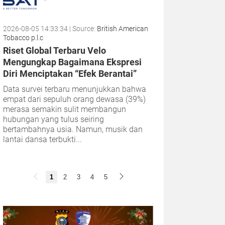
2026-08-05 14:33:34
| Source:
British American
Tobacco p.l.c
Riset Global Terbaru Velo
Mengungkap Bagaimana Ekspresi
Diri Menciptakan “Efek Berantai”
Data survei terbaru menunjukkan bahwa
empat dari sepuluh orang dewasa (39%)
merasa semakin sulit membangun
hubungan yang tulus seiring
bertambahnya usia. Namun, musik dan
lantai dansa terbukti...
1
2
3
4
5