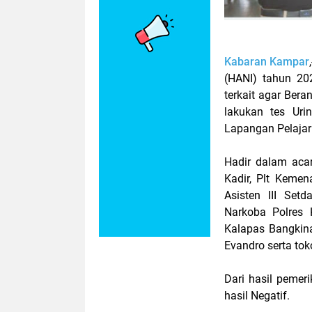
Kabaran Kampar
(HANI) tahun 20
terkait agar Ber
lakukan tes Uri
Lapangan Pelajar
Hadir dalam aca
Kadir, Plt Keme
Asisten III Se
Narkoba Polres
Kalapas Bangkin
Evandro serta to
Dari hasil peme
hasil Negatif.