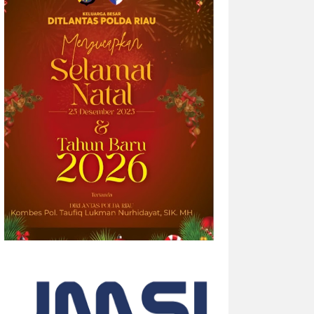
2026-08-04 20:17:41
| Source:
Univar Solutions
LLC
Univar Solutions Mengakuisisi H.M.
Royal, Memperluas Jangkauan di
Pasar Bahan Aditif untuk Karet,
Plastik, dan Perekat di Amerika
Serikat
Memperkuat layanan dan rantai pasok di
pasar-pasar utama AS dengan
memadukan satu abad keahlian teknis
dan hubungan pelanggan yang dilandasi
kepercayaan DOWNERS GROVE, Illinois,
Aug. 04, 2026 ...