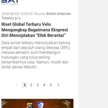
2026-08-05 14:33:34
| Source:
British American
Tobacco p.l.c
Riset Global Terbaru Velo
Mengungkap Bagaimana Ekspresi
Diri Menciptakan “Efek Berantai”
Data survei terbaru menunjukkan bahwa
empat dari sepuluh orang dewasa (39%)
merasa semakin sulit membangun
hubungan yang tulus seiring
bertambahnya usia. Namun, musik dan
lantai dansa terbukti...
1
2
3
4
5