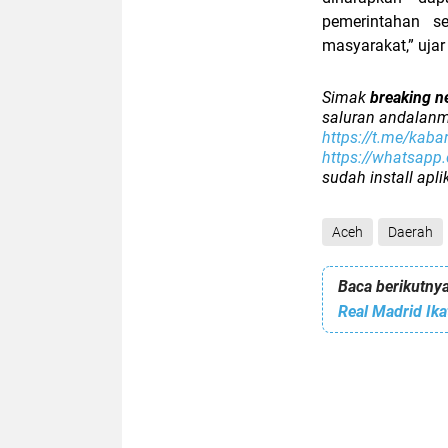
pemerintahan s
masyarakat,” ujar
Simak
breaking n
saluran andalanm
https://t.me/kaba
https://whatsap
sudah install apl
Aceh
Daerah
Baca berikutnya
Real Madrid Ika