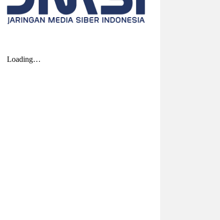
2026-08-01 00:27:35
| Source:
Univar Solutions
LLC
Univar Solutions Mengapresiasi
Mitra Transportasi Terbaik di Ajang
Carrier Awards Tahunan
DOWNERS GROVE, Illinois, Aug. 01, 2026
(GLOBE NEWSWIRE) -- Univar Solutions
LLC (“Univar Solutions” atau
“Perusahaan”), penyedia solusi global
terkemuka bagi pengguna bahan baku
dan bahan kimia...
2026-07-31 22:21:10
| Source:
Lantronix, Inc.
Lantronix dan Swarmer