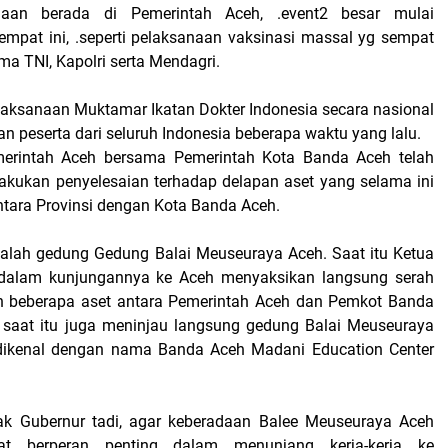
olaan berada di Pemerintah Aceh, .event2 besar mulai
tempat ini, .seperti pelaksanaan vaksinasi massal yg sempat
ma TNI, Kapolri serta Mendagri.
elaksanaan Muktamar Ikatan Dokter Indonesia secara nasional
 peserta dari seluruh Indonesia beberapa waktu yang lalu.
erintah Aceh bersama Pemerintah Kota Banda Aceh telah
kukan penyelesaian terhadap delapan aset yang selama ini
ntara Provinsi dengan Kota Banda Aceh.
alah gedung Gedung Balai Meuseuraya Aceh. Saat itu Ketua
i dalam kunjungannya ke Aceh menyaksikan langsung serah
an beberapa aset antara Pemerintah Aceh dan Pemkot Banda
ri saat itu juga meninjau langsung gedung Balai Meuseuraya
dikenal dengan nama Banda Aceh Madani Education Center
ak Gubernur tadi, agar keberadaan Balee Meuseuraya Aceh
at berperan penting dalam menunjang kerja-kerja ke