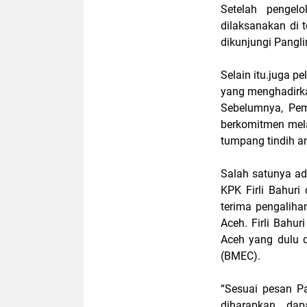
Setelah pengel
dilaksanakan di 
dikunjungi Pangli
Selain itu.juga p
yang menghadirkan
Sebelumnya, Pem
berkomitmen mela
tumpang tindih a
Salah satunya ad
KPK Firli Bahur
terima pengalih
Aceh. Firli Bahu
Aceh yang dulu 
(BMEC).
“Sesuai pesan P
diharapkan dap