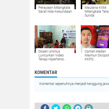
Perayaan Milangkala
Maulana Kritik
Sarat Nilai Kesundaan
Milangkala Tata
Sunda
Dosen Unimus
Camat Medan
Luncurkan Video
Maimun Dicopot
Terapi Hipertensi
KKPD
Lansia
Disalahgunaka
untuk Judi Onli
KOMENTAR
Komentar sepenuhnya menjadi tanggung jawab