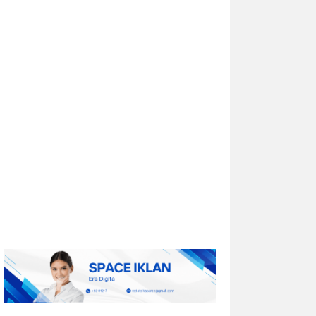
Berkolaborasi untuk Menciptakan
Modul Komputasi Kustom untuk
Sistem Pesawat Udara Nirawak
(UAS) Grup 1
IRVINE, California, Aug. 01, 2026 (GLOBE
NEWSWIRE) -- Lantronix Inc. (Nasdaq:
LTRX), penyedia global solusi Edge AI dan
Industrial IoT yang mendukung sistem
nirawak sesuai ketentuan NDAA,...