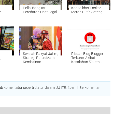
Polisi Bongkar
Konsolidasi Laskar
r
Peredaran Obat Ilegal
Merah Putih Jateng
Sekolah Rakyat Jatim,
Ribuan Blog Blogger
,
Strategi Putus Mata
Terkunci Akibat
Kemiskinan
Kesalahan Sistem
n
Google
ne
 komentator seperti diatur dalam UU ITE. #JernihBerkomentar