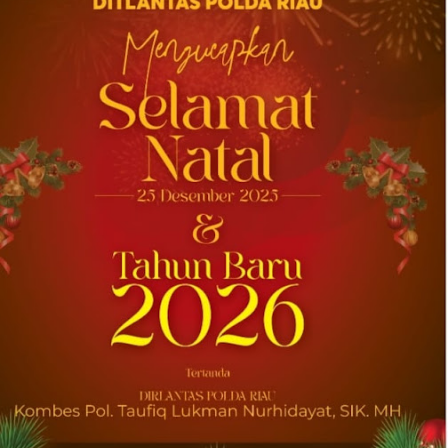
Univar Solutions Mengakuisisi H.M.
Royal, Memperluas Jangkauan di Pasar
Bahan Aditif untuk Karet, Plastik, dan
Perekat di Amerika Serikat
Memperkuat layanan dan rantai pasok di
pasar-pasar utama AS dengan memadukan
satu abad keahlian teknis dan hubungan
pelanggan yang dilandasi kepercayaan
DOWNERS GROVE, Illinois, Aug. 04, 2026 ...
2026-08-01 00:27:35
| Source:
Univar Solutions LLC
Univar Solutions Mengapresiasi Mitra
Transportasi Terbaik di Ajang Carrier
Awards Tahunan
DOWNERS GROVE, Illinois, Aug. 01, 2026
(GLOBE NEWSWIRE) -- Univar Solutions LLC