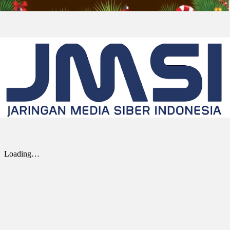
(“Univar Solutions” atau “Perusahaan”),
penyedia solusi global terkemuka bagi
pengguna bahan baku dan bahan kimia...