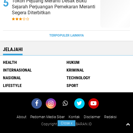
Tokoh Pejuang Meranti Desak Buku
Sejarah Perjuangan Pemekaran Meranti
Segera Diterbitkan
TERPOPULER LAINNYA
JELAJAHI
HEALTH
HUKUM
INTERNASIONAL
KRIMINAL
NASIONAL
TECHNOLOGY
LIFESTYLE
SPORT
About
Pedoman Media Siber
Kontak
Disclaimer
Redaksi
Close
x
Copyright ©
2026 KABARAN.ID