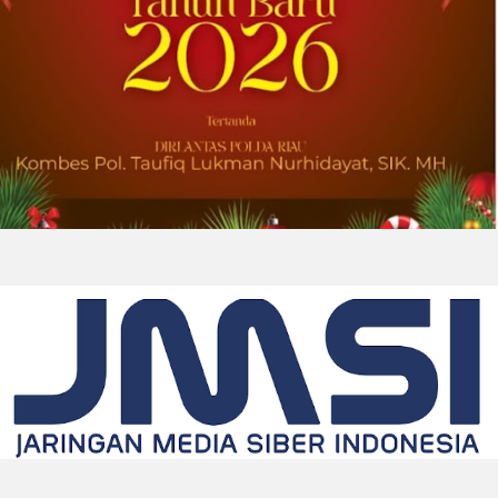
2026-08-01 00:27:35
| Source:
Univar Solutions LLC
Univar Solutions Mengapresiasi Mitra
Transportasi Terbaik di Ajang Carrier
Awards Tahunan
DOWNERS GROVE, Illinois, Aug. 01, 2026
(GLOBE NEWSWIRE) -- Univar Solutions LLC
(“Univar Solutions” atau “Perusahaan”),
penyedia solusi global terkemuka bagi
pengguna bahan baku dan bahan kimia...