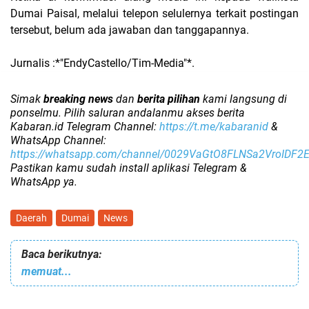
Dumai Paisal, melalui telepon selulernya terkait postingan
tersebut, belum ada jawaban dan tanggapannya.
Jurnalis :*"EndyCastello/Tim-Media"*.
Simak
breaking news
dan
berita pilihan
kami langsung di
ponselmu. Pilih saluran andalanmu akses berita
Kabaran.id Telegram Channel:
https://t.me/kabaranid
&
WhatsApp Channel:
https://whatsapp.com/channel/0029VaGtO8FLNSa2VroIDF2
Pastikan kamu sudah install aplikasi Telegram &
WhatsApp ya.
Daerah
Dumai
News
Baca berikutnya:
memuat...