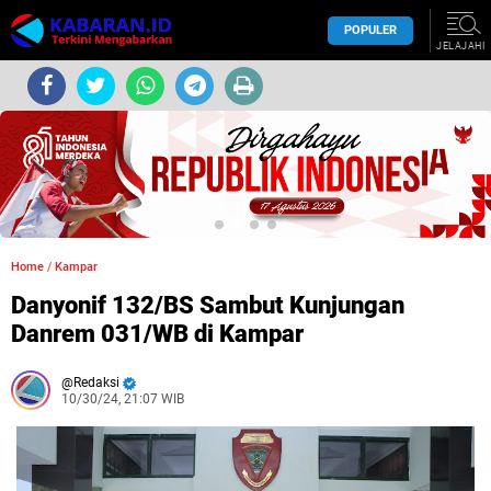
POPULER
JELAJAHI
Home
/
Kampar
Danyonif 132/BS Sambut Kunjungan
Danrem 031/WB di Kampar
Redaksi
10/30/24, 21:07 WIB