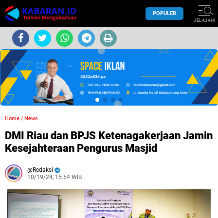
POPULER
JELAJAHI
Home
/
News
DMI Riau dan BPJS Ketenagakerjaan Jamin
Kesejahteraan Pengurus Masjid
Redaksi
10/19/24, 15:54 WIB