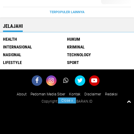
TERPOPULER LAINNYA
JELAJAHI
HEALTH
HUKUM
INTERNASIONAL
KRIMINAL
NASIONAL
TECHNOLOGY
LIFESTYLE
SPORT
About
Pedoman Media Siber
Kontak
Disclaimer
Redaksi
Close
x
Copyright ©
2026 KABARAN.ID