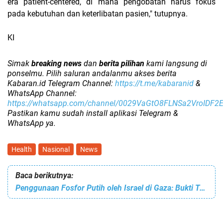
era patient-centered, di mana pengobatan harus fokus
pada kebutuhan dan keterlibatan pasien," tutupnya.
KI
Simak
breaking news
dan
berita pilihan
kami langsung di
ponselmu. Pilih saluran andalanmu akses berita
Kabaran.id Telegram Channel:
https://t.me/kabaranid
&
WhatsApp Channel:
https://whatsapp.com/channel/0029VaGtO8FLNSa2VroIDF2
Pastikan kamu sudah install aplikasi Telegram &
WhatsApp ya.
Health
Nasional
News
Baca berikutnya:
Penggunaan Fosfor Putih oleh Israel di Gaza: Bukti Telah Diserahkan ke ICC