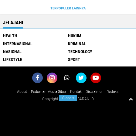
TERPOPULER LAINNYA
JELAJAHI
HEALTH
HUKUM
INTERNASIONAL
KRIMINAL
NASIONAL
TECHNOLOGY
LIFESTYLE
SPORT
About
Pedoman Media Siber
Kontak
Disclaimer
Redaksi
Close
x
Copyright ©
2026 KABARAN.ID