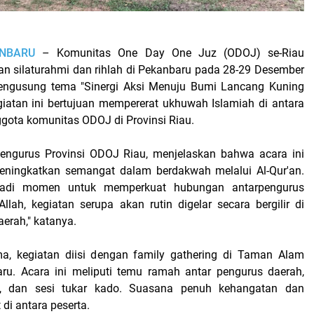
NBARU
– Komunitas One Day One Juz (ODOJ) se-Riau
an silaturahmi dan rihlah di Pekanbaru pada 28-29 Desember
ngusung tema "Sinergi Aksi Menuju Bumi Lancang Kuning
egiatan ini bertujuan mempererat ukhuwah Islamiah di antara
gota komunitas ODOJ di Provinsi Riau.
Pengurus Provinsi ODOJ Riau, menjelaskan bahwa acara ini
meningkatkan semangat dalam berdakwah melalui Al-Qur'an.
njadi momen untuk memperkuat hubungan antarpengurus
llah, kegiatan serupa akan rutin digelar secara bergilir di
erah," katanya.
ma, kegiatan diisi dengan family gathering di Taman Alam
ru. Acara ini meliputi temu ramah antar pengurus daerah,
si, dan sesi tukar kado. Suasana penuh kehangatan dan
t di antara peserta.