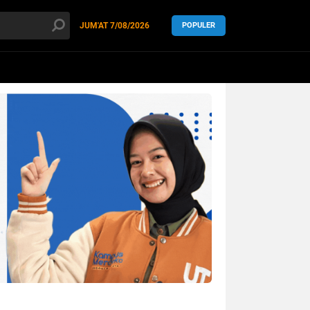
at Ukhuwah
JUM'AT
7/08/2026
POPULER