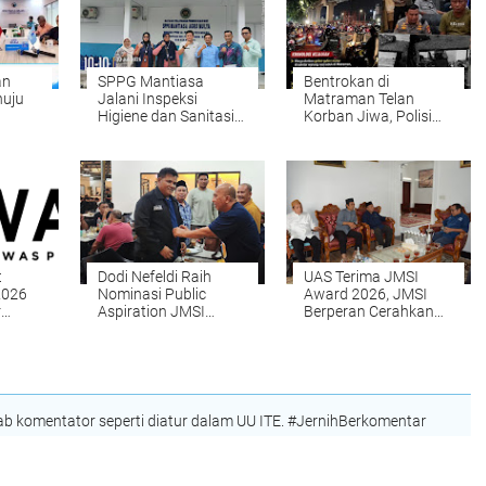
an
SPPG Mantiasa
Bentrokan di
nuju
Jalani Inspeksi
Matraman Telan
Higiene dan Sanitasi
Korban Jiwa, Polisi
Pangan
Dalami Penyebab dan
Identitas Pelaku
t
Dodi Nefeldi Raih
UAS Terima JMSI
2026
Nominasi Public
Award 2026, JMSI
r
Aspiration JMSI
Berperan Cerahkan
Award
Umat
 komentator seperti diatur dalam UU ITE. #JernihBerkomentar