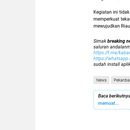
Kegiatan ini tid
memperkuat teka
mewujudkan Riau 
Simak
breaking n
saluran andalanm
https://t.me/kaba
https://whatsap
sudah install apl
News
Pekanba
Baca berikutnya
memuat...