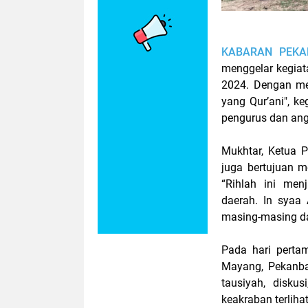
KABARAN PEKA
menggelar kegiat
2024. Dengan me
yang Qur’ani", k
pengurus dan ang
Mukhtar, Ketua 
juga bertujuan 
“Rihlah ini me
daerah. In syaa A
masing-masing da
Pada hari perta
Mayang, Pekanba
tausiyah, disku
keakraban terliha