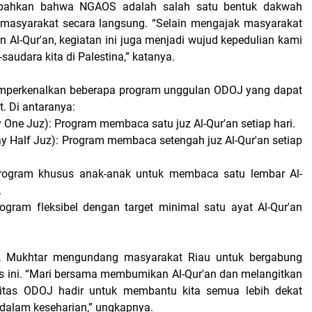
ahkan bahwa NGAOS adalah salah satu bentuk dakwah
masyarakat secara langsung. “Selain mengajak masyarakat
n Al-Qur'an, kegiatan ini juga menjadi wujud kepedulian kami
saudara kita di Palestina,” katanya.
mperkenalkan beberapa program unggulan ODOJ yang dapat
t. Di antaranya:
 One Juz): Program membaca satu juz Al-Qur'an setiap hari.
y Half Juz): Program membaca setengah juz Al-Qur'an setiap
rogram khusus anak-anak untuk membaca satu lembar Al-
i.
ogram fleksibel dengan target minimal satu ayat Al-Qur'an
, Mukhtar mengundang masyarakat Riau untuk bergabung
 ini. “Mari bersama membumikan Al-Qur'an dan melangitkan
tas ODOJ hadir untuk membantu kita semua lebih dekat
 dalam keseharian,” ungkapnya.