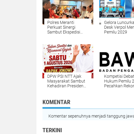
Polres Meranti
Gelora Luncurk
Perkuat Sinergi
Desk Verpol Me
Sambut Ekspedisi
Pemilu 2029
Merah Putih
DPW PSI NTT Ajak
Kompetisi Deba
Masyarakat Sambut
Hukum Pemilu 
Kehadiran Presiden
Pecahkan Reko
Ke-7 RI Joko Widodo
Peserta
di Kupang
KOMENTAR
Komentar sepenuhnya menjadi tanggung jawab
TERKINI