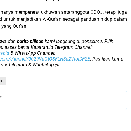
ak hanya mempererat ukhuwah antaranggota ODOJ, tetapi juga
d untuk menjadikan Al-Qur'an sebagai panduan hidup dalam
yang Qur'ani.
ews
dan
berita pilihan
kami langsung di ponselmu. Pilih
u akses berita Kabaran.id Telegram Channel:
ranid
& WhatsApp Channel:
p.com/channel/0029VaGtO8FLNSa2VroIDF2E
. Pastikan kamu
ikasi Telegram & WhatsApp ya.
ru
: