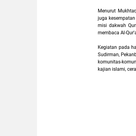
Menurut Mukhtar,
juga kesempatan 
misi dakwah Qur’
membaca Al-Qur'an
Kegiatan pada ha
Sudirman, Pekan
komunitas-komun
kajian islami, c