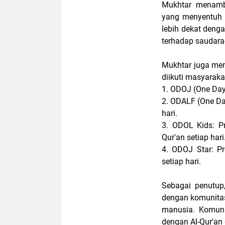
Mukhtar menamb
yang menyentuh 
lebih dekat denga
terhadap saudara-
Mukhtar juga me
diikuti masyaraka
1. ODOJ (One Day
2. ODALF (One Da
hari.
3. ODOL Kids: P
Qur'an setiap har
4. ODOJ Star: Pr
setiap hari.
Sebagai penutup
dengan komunitas
manusia. Komuni
dengan Al-Qur'an