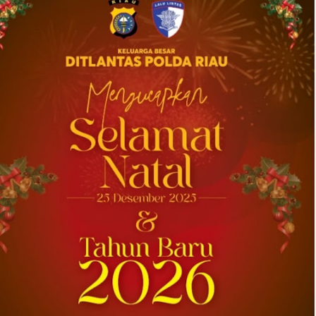
2026-08-04 20:17:41
| Source:
Univar Solutions LLC
Univar Solutions Mengakuisisi H.M.
Royal, Memperluas Jangkauan di Pasar
Bahan Aditif untuk Karet, Plastik, dan
Perekat di Amerika Serikat
Memperkuat layanan dan rantai pasok di
pasar-pasar utama AS dengan memadukan
satu abad keahlian teknis dan hubungan
pelanggan yang dilandasi kepercayaan
DOWNERS GROVE, Illinois, Aug. 04, 2026 ...
2026-08-01 00:27:35
| Source:
Univar Solutions LLC
Univar Solutions Mengapresiasi Mitra
Transportasi Terbaik di Ajang Carrier