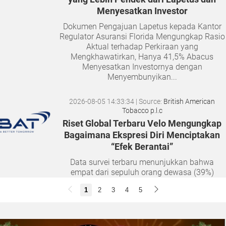
Menyesatkan Investor
Dokumen Pengajuan Lapetus kepada Kantor
Regulator Asuransi Florida Mengungkap Rasio
Aktual terhadap Perkiraan yang
Mengkhawatirkan, Hanya 41,5% Abacus
Menyesatkan Investornya dengan
Menyembunyikan...
2026-08-05 14:33:34
| Source:
British American
Tobacco p.l.c
Riset Global Terbaru Velo Mengungkap
Bagaimana Ekspresi Diri Menciptakan
“Efek Berantai”
Data survei terbaru menunjukkan bahwa
empat dari sepuluh orang dewasa (39%)
merasa semakin sulit membangun hubungan
1
2
3
4
5
yang tulus seiring bertambahnya usia. Namun,
musik dan lantai dansa terbukti...