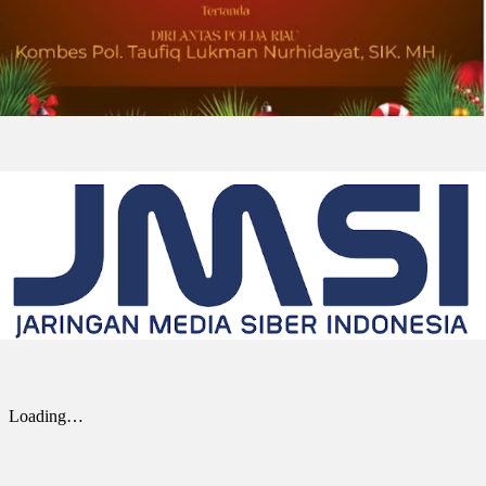
Awards Tahunan
DOWNERS GROVE, Illinois, Aug. 01, 2026
(GLOBE NEWSWIRE) -- Univar Solutions LLC
(“Univar Solutions” atau “Perusahaan”),
penyedia solusi global terkemuka bagi
pengguna bahan baku dan bahan kimia...