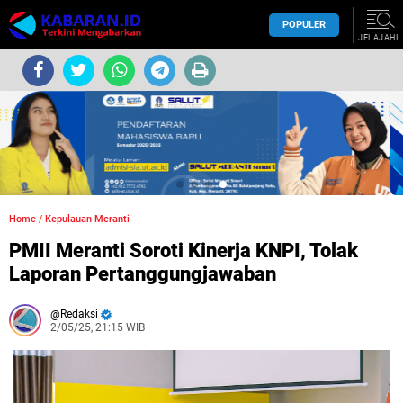
POPULER
JELAJAHI
Home
/
Kepulauan Meranti
PMII Meranti Soroti Kinerja KNPI, Tolak
Laporan Pertanggungjawaban
Redaksi
2/05/25, 21:15 WIB