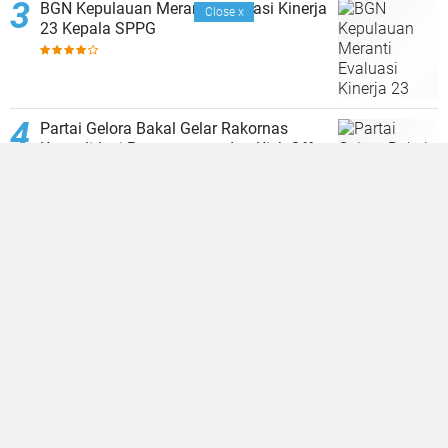
BGN Kepulauan Meranti Evaluasi Kinerja
Close
x
23 Kepala SPPG
Partai Gelora Bakal Gelar Rakornas
Konsolidasi Pemenangan dan Kick Off
Pencalegan
Gelora Luncurkan Desk Verpol Menuju
Pemilu 2029
TERPOPULER LAINNYA
JELAJAHI