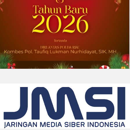
2026-08-01 00:27:35
| Source:
Univar Solutions LLC
Univar Solutions Mengapresiasi Mitra
Transportasi Terbaik di Ajang Carrier
Awards Tahunan
DOWNERS GROVE, Illinois, Aug. 01, 2026
(GLOBE NEWSWIRE) -- Univar Solutions LLC
(“Univar Solutions” atau “Perusahaan”),
penyedia solusi global terkemuka bagi
pengguna bahan baku dan bahan kimia...