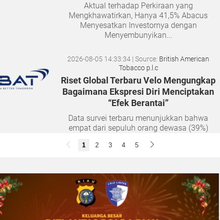
Aktual terhadap Perkiraan yang
Mengkhawatirkan, Hanya 41,5% Abacus
Menyesatkan Investornya dengan
Menyembunyikan...
2026-08-05 14:33:34
| Source:
British American
Tobacco p.l.c
Riset Global Terbaru Velo Mengungkap
Bagaimana Ekspresi Diri Menciptakan
“Efek Berantai”
Data survei terbaru menunjukkan bahwa
empat dari sepuluh orang dewasa (39%)
merasa semakin sulit membangun hubungan
1
2
3
4
5
yang tulus seiring bertambahnya usia. Namun,
musik dan lantai dansa terbukti...
2026-08-04 20:17:41
| Source:
Univar Solutions LLC