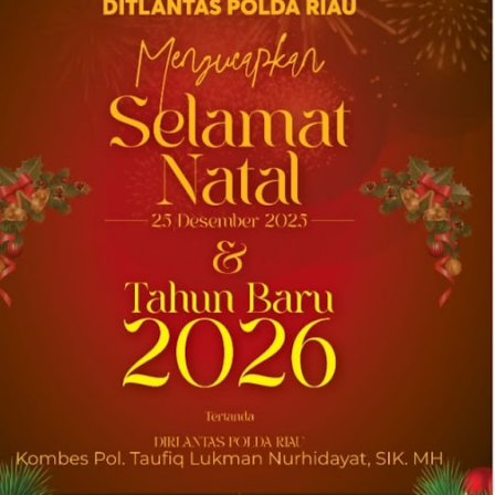
Univar Solutions Mengakuisisi H.M.
Royal, Memperluas Jangkauan di Pasar
Bahan Aditif untuk Karet, Plastik, dan
Perekat di Amerika Serikat
Memperkuat layanan dan rantai pasok di
pasar-pasar utama AS dengan memadukan
satu abad keahlian teknis dan hubungan
pelanggan yang dilandasi kepercayaan
DOWNERS GROVE, Illinois, Aug. 04, 2026 ...
2026-08-01 00:27:35
| Source:
Univar Solutions LLC
Univar Solutions Mengapresiasi Mitra
Transportasi Terbaik di Ajang Carrier
Awards Tahunan
DOWNERS GROVE, Illinois, Aug. 01, 2026
(GLOBE NEWSWIRE) -- Univar Solutions LLC