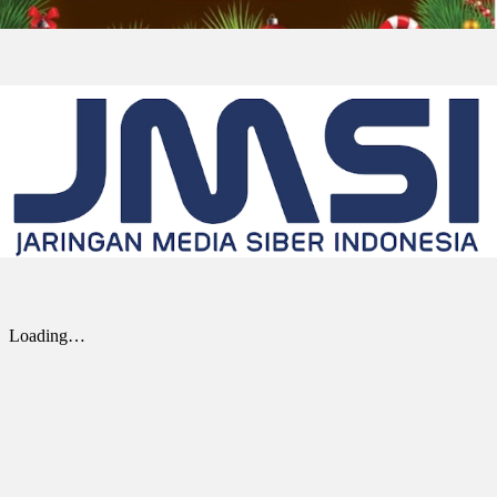
(“Univar Solutions” atau “Perusahaan”),
penyedia solusi global terkemuka bagi
pengguna bahan baku dan bahan kimia...