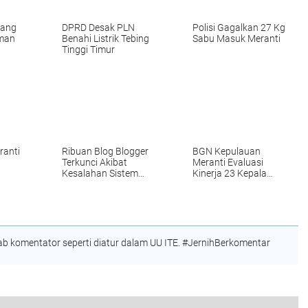
sang
DPRD Desak PLN
Polisi Gagalkan 27 Kg
man
Benahi Listrik Tebing
Sabu Masuk Meranti
Tinggi Timur
ranti
Ribuan Blog Blogger
BGN Kepulauan
Terkunci Akibat
Meranti Evaluasi
Kesalahan Sistem
Kinerja 23 Kepala
Google
SPPG
 komentator seperti diatur dalam UU ITE. #JernihBerkomentar