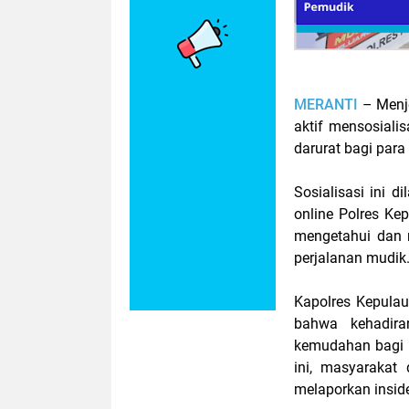
MERANTI
– Menje
aktif mensosiali
darurat bagi para
Sosialisasi ini d
online Polres K
mengetahui dan 
perjalanan mudik
Kapolres Kepula
bahwa kehadir
kemudahan bagi 
ini, masyarakat
melaporkan insid