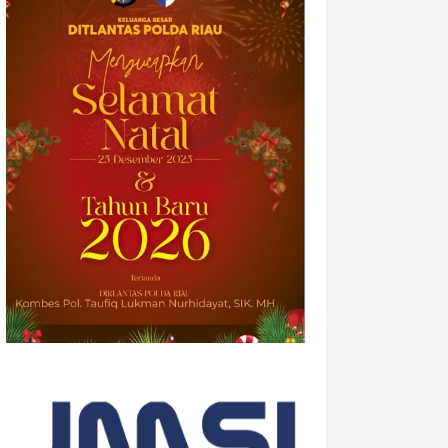
2026-08-04 20:17:41
| Source:
Univar Solutions
LLC
Univar Solutions Mengakuisisi H.M.
Royal, Memperluas Jangkauan di
Pasar Bahan Aditif untuk Karet,
Plastik, dan Perekat di Amerika
Serikat
Memperkuat layanan dan rantai pasok di
pasar-pasar utama AS dengan
memadukan satu abad keahlian teknis
dan hubungan pelanggan yang dilandasi
kepercayaan DOWNERS GROVE, Illinois,
Aug. 04, 2026 ...