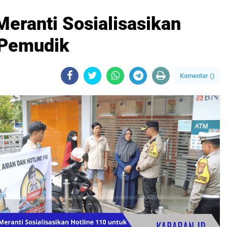
eranti Sosialisasikan
 Pemudik
Komentar (
)