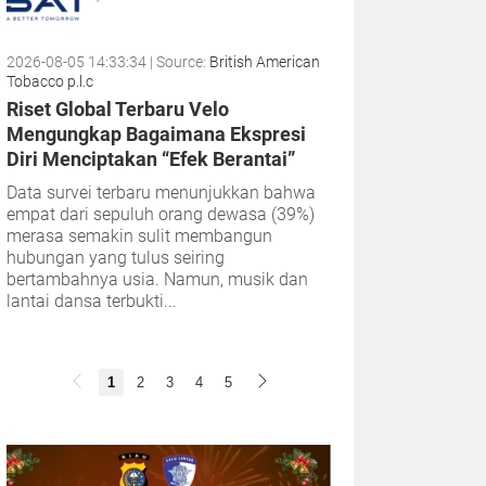
2026-08-05 14:33:34
| Source:
British American
Tobacco p.l.c
Riset Global Terbaru Velo
Mengungkap Bagaimana Ekspresi
Diri Menciptakan “Efek Berantai”
Data survei terbaru menunjukkan bahwa
empat dari sepuluh orang dewasa (39%)
merasa semakin sulit membangun
hubungan yang tulus seiring
bertambahnya usia. Namun, musik dan
lantai dansa terbukti...
1
2
3
4
5