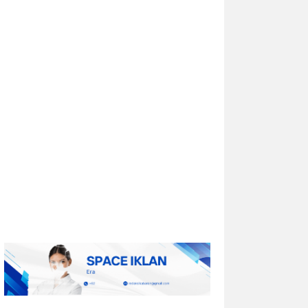
Berkolaborasi untuk Menciptakan
Modul Komputasi Kustom untuk
Sistem Pesawat Udara Nirawak
(UAS) Grup 1
IRVINE, California, Aug. 01, 2026 (GLOBE
NEWSWIRE) -- Lantronix Inc. (Nasdaq:
LTRX), penyedia global solusi Edge AI dan
Industrial IoT yang mendukung sistem
nirawak sesuai ketentuan NDAA,...