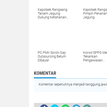
Kapolsek Rangsang
Kapolsek Rang
Tanam Jagung
Pimpin Penana
Dukung Ketahanan
Jagung
Pangan
PC PMII Soroti Gaji
Korwil SPPG Me
Outsourcing Belum
Tekankan
Dibayar
Pengawasan
Distribusi MBG
KOMENTAR
Komentar sepenuhnya menjadi tanggung jawab