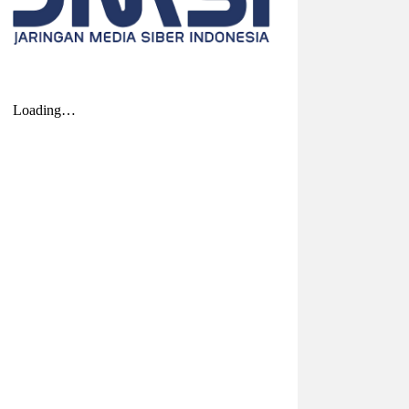
2026-08-01 00:27:35
| Source:
Univar Solutions
LLC
Univar Solutions Mengapresiasi
Mitra Transportasi Terbaik di Ajang
Carrier Awards Tahunan
DOWNERS GROVE, Illinois, Aug. 01, 2026
(GLOBE NEWSWIRE) -- Univar Solutions
LLC (“Univar Solutions” atau
“Perusahaan”), penyedia solusi global
terkemuka bagi pengguna bahan baku
dan bahan kimia...
2026-07-31 22:21:10
| Source:
Lantronix, Inc.
Lantronix dan Swarmer