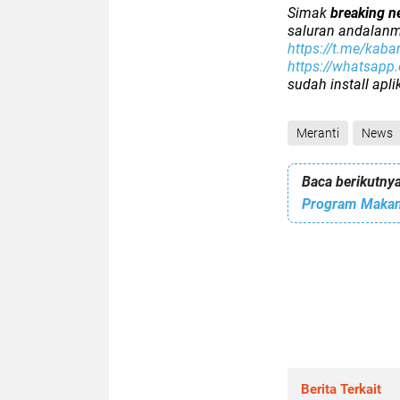
Simak
breaking n
saluran andalanm
https://t.me/kaba
https://whatsap
sudah install apl
Meranti
News
Baca berikutnya
Program Makan 
Berita Terkait