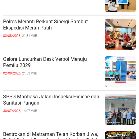
Polres Meranti Perkuat Sinergi Sambut
Ekspedisi Merah Putih
03/08/2026,
21:31 WIB
Gelora Luncurkan Desk Verpol Menuju
Pemilu 2029
02/08/2026,
21:53 WIB
SPPG Mantiasa Jalani Inspeksi Higiene dan
Sanitasi Pangan
30/07/2026,
14:07 WIB
Bentrokan di Matraman Telan Korban Jiwa,