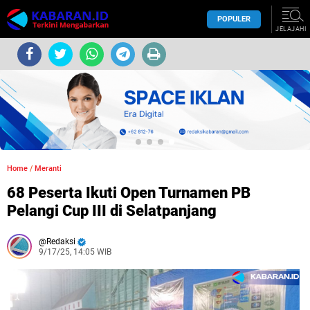
POPULER
JELAJAHI
Home
/
Meranti
68 Peserta Ikuti Open Turnamen PB
Pelangi Cup III di Selatpanjang
Redaksi
9/17/25, 14:05 WIB