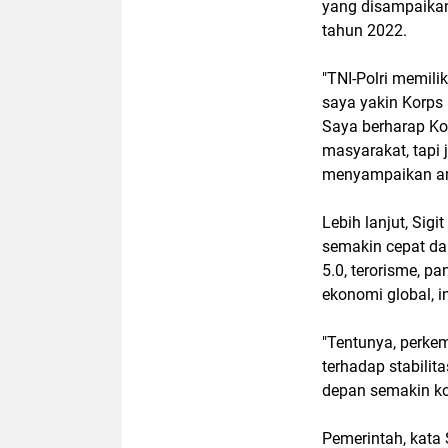
yang disampaikan
tahun 2022.
"TNI-Polri memil
saya yakin Korps B
Saya berharap Ko
masyarakat, tapi 
menyampaikan a
Lebih lanjut, Si
semakin cepat dan
5.0, terorisme, pa
ekonomi global, i
"Tentunya, perke
terhadap stabili
depan semakin kom
Pemerintah, kata 