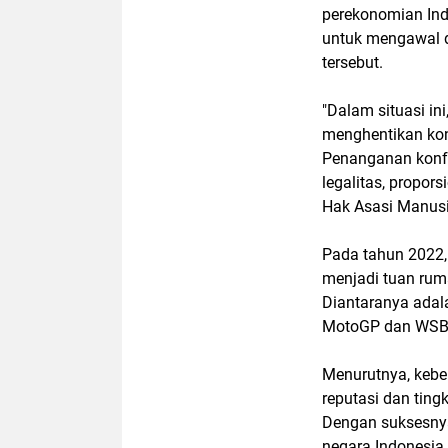
perekonomian Indo
untuk mengawal 
tersebut.
"Dalam situasi in
menghentikan konf
Penanganan konfl
legalitas, propors
Hak Asasi Manusia
Pada tahun 2022,
menjadi tuan rum
Diantaranya adal
MotoGP dan WSB
Menurutnya, kebe
reputasi dan ting
Dengan suksesnya 
negara Indonesia.