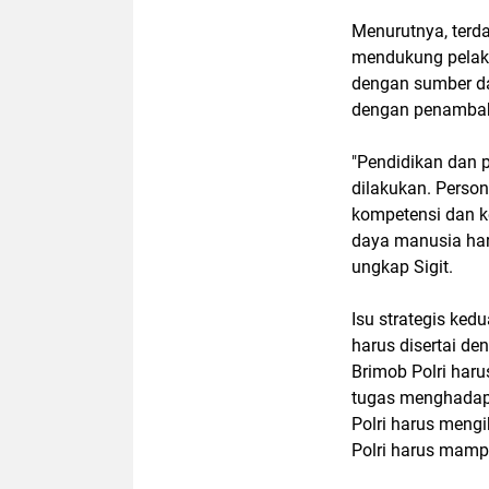
Menurutnya, terda
mendukung pelaksa
dengan sumber da
dengan penambaha
"Pendidikan dan p
dilakukan. Person
kompetensi dan ke
daya manusia har
ungkap Sigit.
Isu strategis ked
harus disertai d
Brimob Polri har
tugas menghadapi 
Polri harus mengi
Polri harus mamp