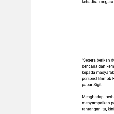
kehadiran negara 
"Segera berikan d
bencana dan kemb
kepada masyaraka
personel Brimob P
papar Sigit.
Menghadapi berba
menyampaikan pe
tantangan itu, ki