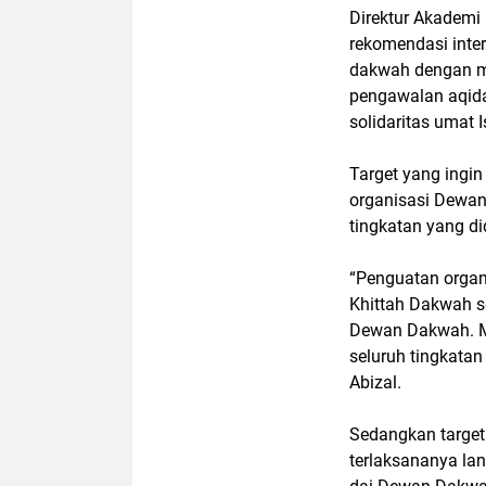
Direktur Akademi
rekomendasi inte
dakwah dengan me
pengawalan aqid
solidaritas umat 
Target yang ingin
organisasi Dewan 
tingkatan yang d
“Penguatan organ
Khittah Dakwah s
Dewan Dakwah. M
seluruh tingkata
Abizal.
Sedangkan target
terlaksananya la