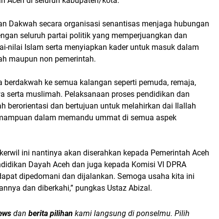
 Aceh di seluruh kabupaten/kota.
an Dakwah secara organisasi senantisas menjaga hubungan
ngan seluruh partai politik yang memperjuangkan dan
ai-nilai Islam serta menyiapkan kader untuk masuk dalam
tah maupun non pemerintah.
nya berdakwah ke semua kalangan seperti pemuda, remaja,
wa serta muslimah. Pelaksanaan proses pendidikan dan
ah berorientasi dan bertujuan untuk melahirkan dai Ilallah
emampuan dalam memandu ummat di semua aspek
erwil ini nantinya akan diserahkan kepada Pemerintah Aceh
ndidikan Dayah Aceh dan juga kepada Komisi VI DPRA
apat dipedomani dan dijalankan. Semoga usaha kita ini
nnya dan diberkahi,” pungkas Ustaz Abizal.
ews
dan
berita pilihan
kami langsung di ponselmu. Pilih