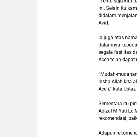
“Tentu saja kita
ini. Selain itu k
didalam menjalan
Avid.
Ia juga atas na
dalamnya kepada 
segala fasilitas
Aceh telah dapat
“Mudah-mudahan a
Insha Allah kita
Aceh,” kata Ustaz
Sementara itu pi
Abizal M Yati Lc
rekomendasi, baik
Adapun rekomenda