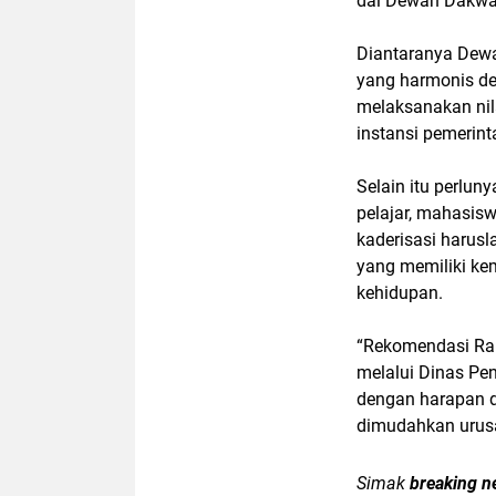
dai Dewan Dakwah
Diantaranya Dew
yang harmonis de
melaksanakan nil
instansi pemerin
Selain itu perlu
pelajar, mahasis
kaderisasi harusl
yang memiliki k
kehidupan.
“Rekomendasi Rak
melalui Dinas Pe
dengan harapan d
dimudahkan urusa
Simak
breaking n