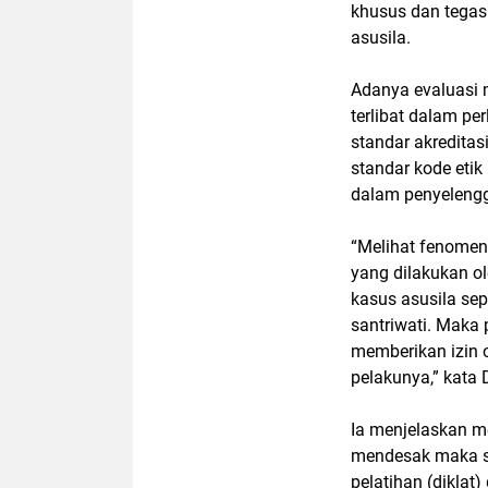
khusus dan tegas 
asusila.
Adanya evaluasi 
terlibat dalam p
standar akreditas
standar kode etik
dalam penyelengg
“Melihat fenomen
yang dilakukan ol
kasus asusila se
santriwati. Maka
memberikan izin o
pelakunya,” kata D
Ia menjelaskan m
mendesak maka s
pelatihan (diklat