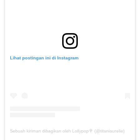
Lihat postingan ini di Instagram
Sebuah kiriman dibagikan oleh Lollypop🍭 (@titaniaurelie)