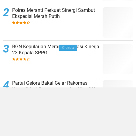
Polres Meranti Perkuat Sinergi Sambut
Ekspedisi Merah Putih
BGN Kepulauan Meranti Evaluasi Kinerja
Close
x
23 Kepala SPPG
Partai Gelora Bakal Gelar Rakornas
Konsolidasi Pemenangan dan Kick Off
Pencalegan
Gelora Luncurkan Desk Verpol Menuju
Pemilu 2029