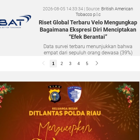
2026-08-05 14:33:34
| Source:
British American
Tobacco p.l.c
Riset Global Terbaru Velo Mengungkap
Bagaimana Ekspresi Diri Menciptakan
“Efek Berantai”
Data survei terbaru menunjukkan bahwa
empat dari sepuluh orang dewasa (39%)
merasa semakin sulit membangun hubungan
1
2
3
4
5
yang tulus seiring bertambahnya usia. Namun,
musik dan lantai dansa terbukti...
2026-08-04 20:17:41
| Source:
Univar Solutions LLC
Univar Solutions Mengakuisisi H.M.
Royal, Memperluas Jangkauan di Pasar
Bahan Aditif untuk Karet, Plastik, dan
Perekat di Amerika Serikat