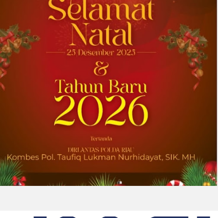
Memperkuat layanan dan rantai pasok di
pasar-pasar utama AS dengan memadukan
satu abad keahlian teknis dan hubungan
pelanggan yang dilandasi kepercayaan
DOWNERS GROVE, Illinois, Aug. 04, 2026 ...
2026-08-01 00:27:35
| Source:
Univar Solutions LLC
Univar Solutions Mengapresiasi Mitra
Transportasi Terbaik di Ajang Carrier
Awards Tahunan
DOWNERS GROVE, Illinois, Aug. 01, 2026
(GLOBE NEWSWIRE) -- Univar Solutions LLC
(“Univar Solutions” atau “Perusahaan”),
penyedia solusi global terkemuka bagi
pengguna bahan baku dan bahan kimia...