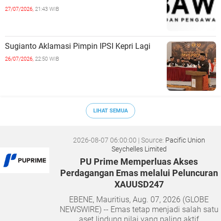
27/07/2026,
21:43 WIB
Sugianto Aklamasi Pimpin IPSI Kepri Lagi
26/07/2026,
22:50 WIB
LIHAT SEMUA
2026-08-07 06:00:00
| Source:
Pacific Union
Seychelles Limited
PU Prime Memperluas Akses
Perdagangan Emas melalui Peluncuran
XAUUSD247
EBENE, Mauritius, Aug. 07, 2026 (GLOBE
NEWSWIRE) -- Emas tetap menjadi salah satu
aset lindung nilai yang paling aktif