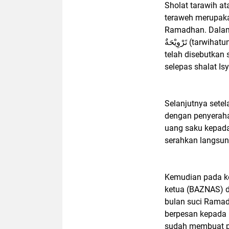
Sholat tarawih at
teraweh merupaka
Ramadhan. Dalam 
تَرْوِيْحَةٌ (tarwihatun) yang artinya waktu sejenak untuk istirahat. Seperti yang
telah disebutkan 
selepas shalat Is
Selanjutnya setel
dengan penyeraha
uang saku kepada
serahkan langsu
Kemudian pada ke
ketua (BAZNAS) 
bulan suci Ramadh
berpesan kepada 
sudah membuat pr