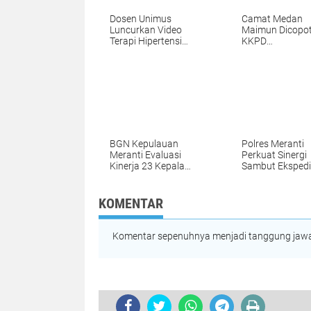
Dosen Unimus
Camat Medan
Luncurkan Video
Maimun Dicopot
Terapi Hipertensi
KKPD
Lansia
Disalahgunaka
untuk Judi Onli
BGN Kepulauan
Polres Meranti
Meranti Evaluasi
Perkuat Sinergi
Kinerja 23 Kepala
Sambut Ekspedi
SPPG
Merah Putih
KOMENTAR
Komentar sepenuhnya menjadi tanggung jawab