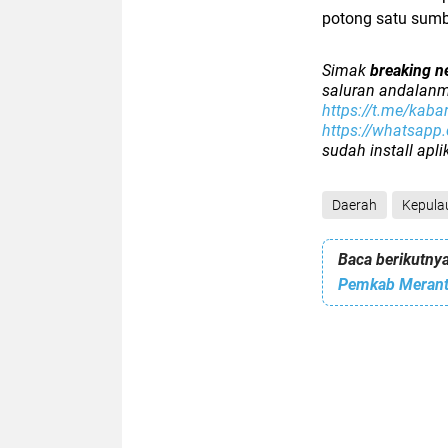
potong satu sumbe
Simak
breaking n
saluran andalanm
https://t.me/kaba
https://whatsap
sudah install apl
Daerah
Kepula
Baca berikutnya
Pemkab Meranti