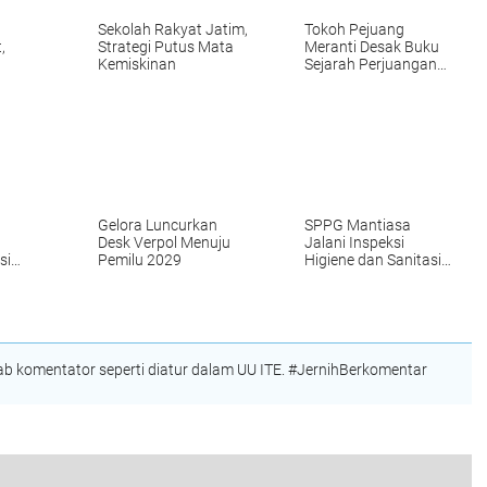
Sekolah Rakyat Jatim,
Tokoh Pejuang
,
Strategi Putus Mata
Meranti Desak Buku
Kemiskinan
Sejarah Perjuangan
n
Pemekaran Meranti
ne
Segera Diterbitkan
Gelora Luncurkan
SPPG Mantiasa
Desk Verpol Menuju
Jalani Inspeksi
si
Pemilu 2029
Higiene dan Sanitasi
Pangan
 komentator seperti diatur dalam UU ITE. #JernihBerkomentar