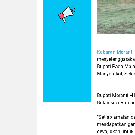
Kabaran Meranti
menyelenggarakan
Bupati Pada Mal
Masyarakat, Sela
Bupati Meranti 
Bulan suci Rama
"Setiap amalan d
mendapatkan ganja
diwajibkan untuk 