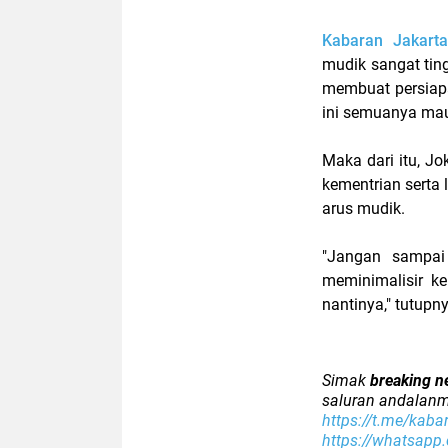
Kabaran Jakarta
mudik sangat tin
membuat persiapa
ini semuanya mau
Maka dari itu, J
kementrian serta
arus mudik.
"Jangan sampai
meminimalisir k
nantinya," tutupny
Simak
breaking n
saluran andalanm
https://t.me/kaba
https://whatsap