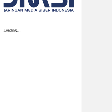
2026-08-04 20:17:41
| Source:
Univar Solutions
LLC
Univar Solutions Mengakuisisi H.M.
Royal, Memperluas Jangkauan di
Pasar Bahan Aditif untuk Karet,
Plastik, dan Perekat di Amerika
Serikat
Memperkuat layanan dan rantai pasok di
pasar-pasar utama AS dengan
memadukan satu abad keahlian teknis
dan hubungan pelanggan yang dilandasi
kepercayaan DOWNERS GROVE, Illinois,
Aug. 04, 2026 ...
2026-08-01 00:27:35
| Source:
Univar Solutions
LLC