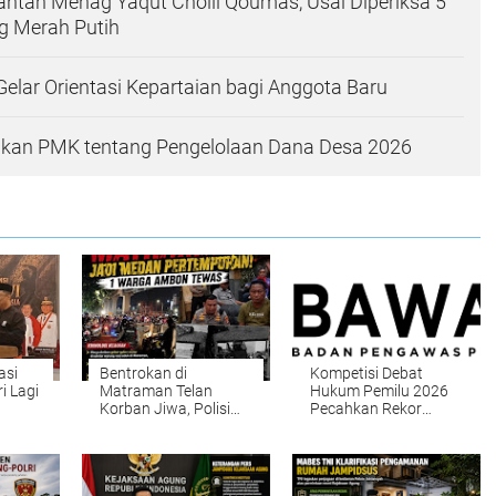
ntan Menag Yaqut Cholil Qoumas, Usai Diperiksa 5
g Merah Putih
 Gelar Orientasi Kepartaian bagi Anggota Baru
kan PMK tentang Pengelolaan Dana Desa 2026
asi
Bentrokan di
Kompetisi Debat
i Lagi
Matraman Telan
Hukum Pemilu 2026
Korban Jiwa, Polisi
Pecahkan Rekor
Dalami Penyebab dan
Peserta
Identitas Pelaku