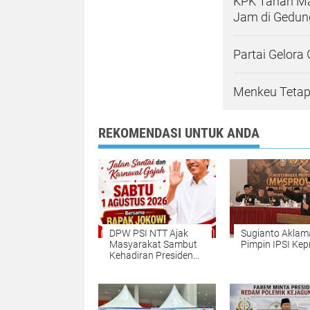
KPK Tahan Ma
Jam di Gedun
Partai Gelora
Menkeu Tetap
REKOMENDASI UNTUK ANDA
DPW PSI NTT Ajak
Sugianto Aklam
Masyarakat Sambut
Pimpin IPSI Kepr
Kehadiran Presiden
Ke-7 RI Joko Widodo
di Kupang