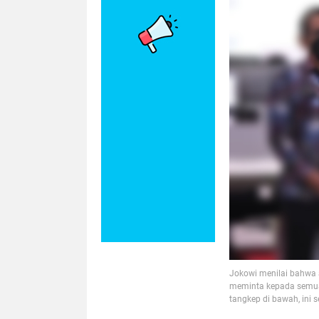
Jokowi menilai bahwa 
meminta kepada semua 
tangkep di bawah, ini 