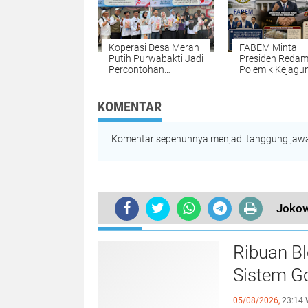
Koperasi Desa Merah
FABEM Minta
Putih Purwabakti Jadi
Presiden Reda
Percontohan
Polemik Kejagu
Nasional di
Polri
HARKOPNAS ke-79
KOMENTAR
Komentar sepenuhnya menjadi tanggung jawab
Jokow
TERKINI
Ribuan Bl
Sistem G
05/08/2026,
23:14 