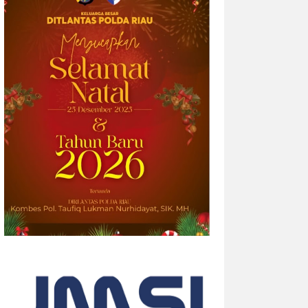
2026-08-05 14:33:34
| Source:
British American
Tobacco p.l.c
Riset Global Terbaru Velo
Mengungkap Bagaimana Ekspresi
Diri Menciptakan “Efek Berantai”
Data survei terbaru menunjukkan bahwa
empat dari sepuluh orang dewasa (39%)
merasa semakin sulit membangun
hubungan yang tulus seiring
bertambahnya usia. Namun, musik dan
lantai dansa terbukti...