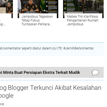
Jampidsus Tegaskan
Mabes TNI Klarifikasi
m
Tetap Fokus
Pengamanan Rumah
ng-
Tuntaskan Perkara
Jampidsus
Prioritas
 komentator seperti diatur dalam UU ITE. #JernihBerkomentar
i Minta Buat Persiapan Ekstra Terkait Mudik
og Blogger Terkunci Akibat Kesalahan
oogle
WIB