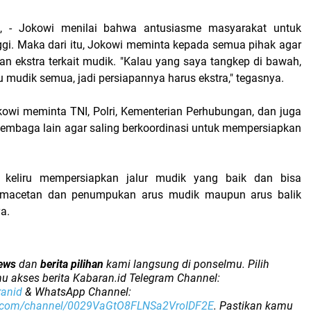
, - Jokowi menilai bahwa antusiasme masyarakat untuk
ggi. Maka dari itu, Jokowi meminta kepada semua pihak agar
n ekstra terkait mudik. "Kalau yang saya tangkep di bawah,
 mudik semua, jadi persiapannya harus ekstra," tegasnya.
okowi meminta TNI, Polri, Kementerian Perhubungan, dan juga
 lembaga lain agar saling berkoordinasi untuk mempersiapkan
 keliru mempersiapkan jalur mudik yang baik dan bisa
emacetan dan penumpukan arus mudik maupun arus balik
a.
ews
dan
berita pilihan
kami langsung di ponselmu. Pilih
u akses berita Kabaran.id Telegram Channel:
ranid
& WhatsApp Channel:
p.com/channel/0029VaGtO8FLNSa2VroIDF2E
. Pastikan kamu