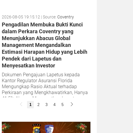
2026-08-05 19:15:12
| Source:
Coventry
Pengadilan Membuka Bukti Kunci
dalam Perkara Coventry yang
Menunjukkan Abacus Global
Management Mengandalkan
Estimasi Harapan Hidup yang Lebih
Pendek dari Lapetus dan
Menyesatkan Investor
Dokumen Pengajuan Lapetus kepada
Kantor Regulator Asuransi Florida
Mengungkap Rasio Aktual terhadap
Perkiraan yang Mengkhawatirkan, Hanya
41,5% Abacus Menyesatkan Investornya
dengan Menyembunyikan...
1
2
3
4
5