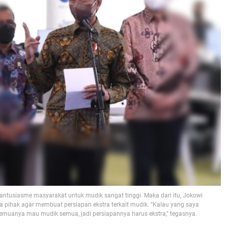
antusiasme masyarakat untuk mudik sangat tinggi. Maka dari itu, Jokowi
pihak agar membuat persiapan ekstra terkait mudik. "Kalau yang saya
semuanya mau mudik semua, jadi persiapannya harus ekstra," tegasnya.