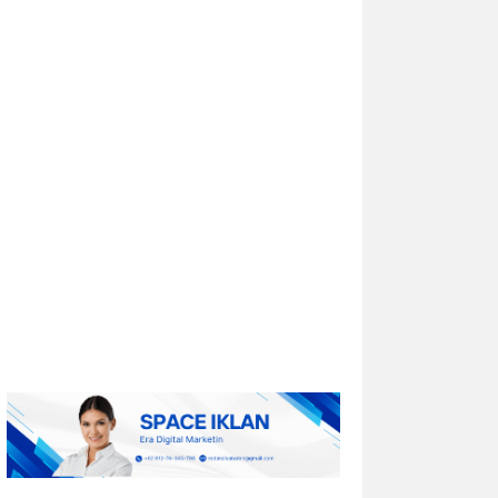
Univar Solutions Mengapresiasi
Mitra Transportasi Terbaik di Ajang
Carrier Awards Tahunan
DOWNERS GROVE, Illinois, Aug. 01, 2026
(GLOBE NEWSWIRE) -- Univar Solutions
LLC (“Univar Solutions” atau
“Perusahaan”), penyedia solusi global
terkemuka bagi pengguna bahan baku
dan bahan kimia...