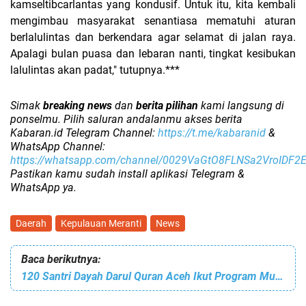
kamseltibcarlantas yang kondusif. Untuk itu, kita kembali
mengimbau masyarakat senantiasa mematuhi aturan
berlalulintas dan berkendara agar selamat di jalan raya.
Apalagi bulan puasa dan lebaran nanti, tingkat kesibukan
lalulintas akan padat," tutupnya.***
Simak
breaking news
dan
berita pilihan
kami langsung di
ponselmu. Pilih saluran andalanmu akses berita
Kabaran.id Telegram Channel:
https://t.me/kabaranid
&
WhatsApp Channel:
https://whatsapp.com/channel/0029VaGtO8FLNSa2VroIDF2
Pastikan kamu sudah install aplikasi Telegram &
WhatsApp ya.
Daerah
Kepulauan Meranti
News
Baca berikutnya:
120 Santri Dayah Darul Quran Aceh Ikut Program Mukhayyam