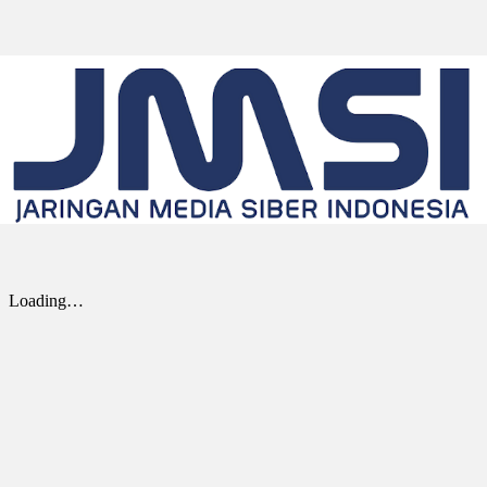
penyedia global solusi Edge AI dan Industrial
IoT yang mendukung sistem nirawak sesuai
ketentuan NDAA,...