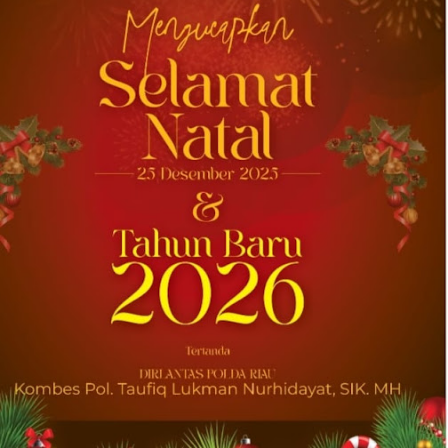
Transportasi Terbaik di Ajang Carrier
Awards Tahunan
DOWNERS GROVE, Illinois, Aug. 01, 2026
(GLOBE NEWSWIRE) -- Univar Solutions LLC
(“Univar Solutions” atau “Perusahaan”),
penyedia solusi global terkemuka bagi
pengguna bahan baku dan bahan kimia...
2026-07-31 22:21:10
| Source:
Lantronix, Inc.
Lantronix dan Swarmer Berkolaborasi
untuk Menciptakan Modul Komputasi
Kustom untuk Sistem Pesawat Udara
Nirawak (UAS) Grup 1
IRVINE, California, Aug. 01, 2026 (GLOBE
NEWSWIRE) -- Lantronix Inc. (Nasdaq: LTRX),