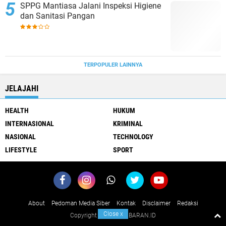
SPPG Mantiasa Jalani Inspeksi Higiene
dan Sanitasi Pangan
TERPOPULER LAINNYA
JELAJAHI
HEALTH
HUKUM
INTERNASIONAL
KRIMINAL
NASIONAL
TECHNOLOGY
LIFESTYLE
SPORT
About
Pedoman Media Siber
Kontak
Disclaimer
Redaksi
Close
x
Copyright ©
2026 KABARAN.ID