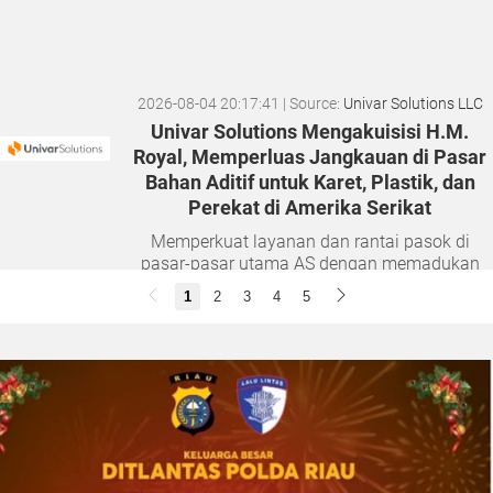
2026-08-04 20:17:41
| Source:
Univar Solutions LLC
Univar Solutions Mengakuisisi H.M.
Royal, Memperluas Jangkauan di Pasar
Bahan Aditif untuk Karet, Plastik, dan
Perekat di Amerika Serikat
Memperkuat layanan dan rantai pasok di
pasar-pasar utama AS dengan memadukan
satu abad keahlian teknis dan hubungan
1
2
3
4
5
pelanggan yang dilandasi kepercayaan
DOWNERS GROVE, Illinois, Aug. 04, 2026 ...
2026-08-01 00:27:35
| Source:
Univar Solutions LLC
Univar Solutions Mengapresiasi Mitra