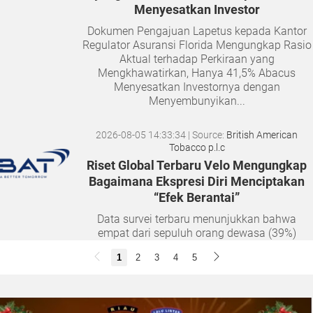
Menyesatkan Investor
Dokumen Pengajuan Lapetus kepada Kantor
Regulator Asuransi Florida Mengungkap Rasio
Aktual terhadap Perkiraan yang
Mengkhawatirkan, Hanya 41,5% Abacus
Menyesatkan Investornya dengan
Menyembunyikan...
2026-08-05 14:33:34
| Source:
British American
Tobacco p.l.c
Riset Global Terbaru Velo Mengungkap
Bagaimana Ekspresi Diri Menciptakan
“Efek Berantai”
Data survei terbaru menunjukkan bahwa
empat dari sepuluh orang dewasa (39%)
merasa semakin sulit membangun hubungan
1
2
3
4
5
yang tulus seiring bertambahnya usia. Namun,
musik dan lantai dansa terbukti...