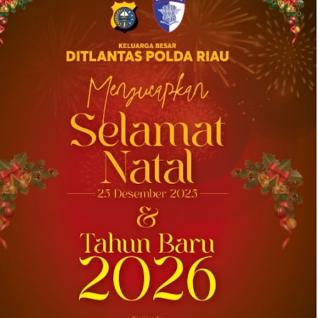
2026-08-04 20:17:41
| Source:
Univar Solutions LLC
Univar Solutions Mengakuisisi H.M.
Royal, Memperluas Jangkauan di Pasar
Bahan Aditif untuk Karet, Plastik, dan
Perekat di Amerika Serikat
Memperkuat layanan dan rantai pasok di
pasar-pasar utama AS dengan memadukan
satu abad keahlian teknis dan hubungan
pelanggan yang dilandasi kepercayaan
DOWNERS GROVE, Illinois, Aug. 04, 2026 ...
2026-08-01 00:27:35
| Source:
Univar Solutions LLC
Univar Solutions Mengapresiasi Mitra
Transportasi Terbaik di Ajang Carrier