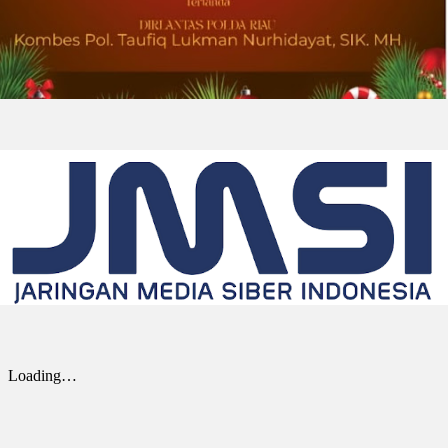
Awards Tahunan
DOWNERS GROVE, Illinois, Aug. 01, 2026
(GLOBE NEWSWIRE) -- Univar Solutions LLC
(“Univar Solutions” atau “Perusahaan”),
penyedia solusi global terkemuka bagi
pengguna bahan baku dan bahan kimia...