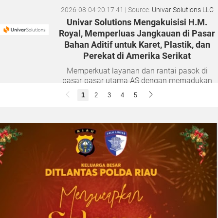
2026-08-04 20:17:41
| Source:
Univar Solutions LLC
Univar Solutions Mengakuisisi H.M.
Royal, Memperluas Jangkauan di Pasar
Bahan Aditif untuk Karet, Plastik, dan
Perekat di Amerika Serikat
Memperkuat layanan dan rantai pasok di
pasar-pasar utama AS dengan memadukan
satu abad keahlian teknis dan hubungan
1
2
3
4
5
pelanggan yang dilandasi kepercayaan
DOWNERS GROVE, Illinois, Aug. 04, 2026 ...
2026-08-01 00:27:35
| Source:
Univar Solutions LLC
Univar Solutions Mengapresiasi Mitra
Transportasi Terbaik di Ajang Carrier
Awards Tahunan
DOWNERS GROVE, Illinois, Aug. 01, 2026