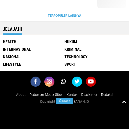
TERPOPULER LAINNYA
JELAJAHI
HEALTH
HUKUM
INTERNASIONAL
KRIMINAL
NASIONAL
TECHNOLOGY
LIFESTYLE
SPORT
About
Pedoman Media Siber
Kontak
Disclaimer
Redaksi
Close
x
Copyright ©
2026 KABARAN.ID