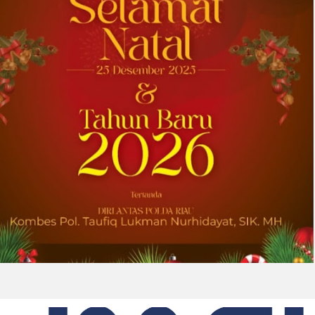
(GLOBE NEWSWIRE) -- Univar Solutions LLC
(“Univar Solutions” atau “Perusahaan”),
penyedia solusi global terkemuka bagi
pengguna bahan baku dan bahan kimia...
2026-07-31 22:21:10
| Source:
Lantronix, Inc.
Lantronix dan Swarmer Berkolaborasi
untuk Menciptakan Modul Komputasi
Kustom untuk Sistem Pesawat Udara
Nirawak (UAS) Grup 1
IRVINE, California, Aug. 01, 2026 (GLOBE
NEWSWIRE) -- Lantronix Inc. (Nasdaq: LTRX),
penyedia global solusi Edge AI dan Industrial
IoT yang mendukung sistem nirawak sesuai
ketentuan NDAA,...