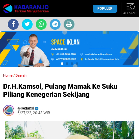
POPULER
JELAJAHI
Home
/
Daerah
Dr.H.Kamsol, Pulang Mamak Ke Suku
Piliang Kenegerian Sekijang
Redaksi
6/27/22, 20:43 WIB