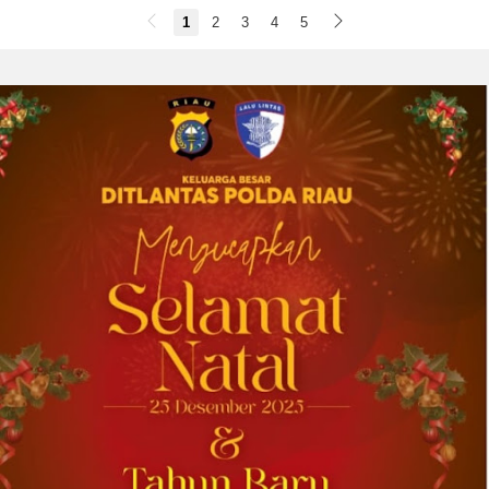
satu abad keahlian teknis dan hubungan
1
2
3
4
5
pelanggan yang dilandasi kepercayaan
DOWNERS GROVE, Illinois, Aug. 04, 2026 ...
2026-08-01 00:27:35
| Source:
Univar Solutions LLC
Univar Solutions Mengapresiasi Mitra
Transportasi Terbaik di Ajang Carrier
Awards Tahunan
DOWNERS GROVE, Illinois, Aug. 01, 2026
(GLOBE NEWSWIRE) -- Univar Solutions LLC
(“Univar Solutions” atau “Perusahaan”),
penyedia solusi global terkemuka bagi
pengguna bahan baku dan bahan kimia...