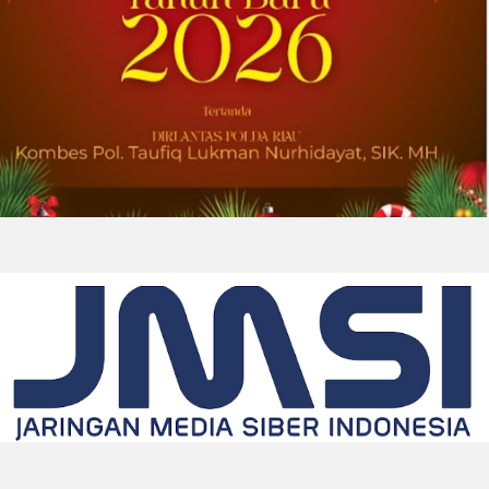
2026-07-31 22:21:10
| Source:
Lantronix, Inc.
Lantronix dan Swarmer Berkolaborasi
untuk Menciptakan Modul Komputasi
Kustom untuk Sistem Pesawat Udara
Nirawak (UAS) Grup 1
IRVINE, California, Aug. 01, 2026 (GLOBE
NEWSWIRE) -- Lantronix Inc. (Nasdaq: LTRX),
penyedia global solusi Edge AI dan Industrial
IoT yang mendukung sistem nirawak sesuai
ketentuan NDAA,...