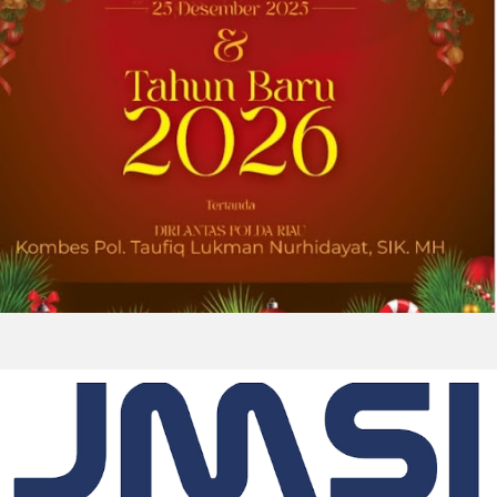
DOWNERS GROVE, Illinois, Aug. 04, 2026 ...
2026-08-01 00:27:35
| Source:
Univar Solutions LLC
Univar Solutions Mengapresiasi Mitra
Transportasi Terbaik di Ajang Carrier
Awards Tahunan
DOWNERS GROVE, Illinois, Aug. 01, 2026
(GLOBE NEWSWIRE) -- Univar Solutions LLC
(“Univar Solutions” atau “Perusahaan”),
penyedia solusi global terkemuka bagi
pengguna bahan baku dan bahan kimia...