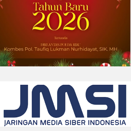
2026-08-01 00:27:35
| Source:
Univar Solutions LLC
Univar Solutions Mengapresiasi Mitra
Transportasi Terbaik di Ajang Carrier
Awards Tahunan
DOWNERS GROVE, Illinois, Aug. 01, 2026
(GLOBE NEWSWIRE) -- Univar Solutions LLC
(“Univar Solutions” atau “Perusahaan”),
penyedia solusi global terkemuka bagi
pengguna bahan baku dan bahan kimia...