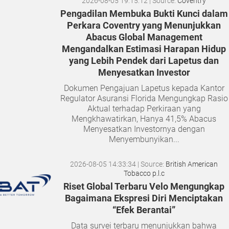
2026-08-05 19:15:12
| Source:
Coventry
Pengadilan Membuka Bukti Kunci dalam
Perkara Coventry yang Menunjukkan
Abacus Global Management
Mengandalkan Estimasi Harapan Hidup
yang Lebih Pendek dari Lapetus dan
Menyesatkan Investor
Dokumen Pengajuan Lapetus kepada Kantor
Regulator Asuransi Florida Mengungkap Rasio
Aktual terhadap Perkiraan yang
Mengkhawatirkan, Hanya 41,5% Abacus
Menyesatkan Investornya dengan
Menyembunyikan...
2026-08-05 14:33:34
| Source:
British American
Tobacco p.l.c
Riset Global Terbaru Velo Mengungkap
Bagaimana Ekspresi Diri Menciptakan
“Efek Berantai”
Data survei terbaru menunjukkan bahwa