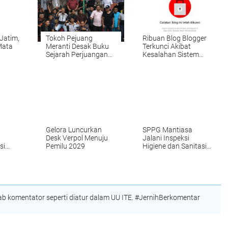
Jatim,
Tokoh Pejuang
Ribuan Blog Blogger
Mata
Meranti Desak Buku
Terkunci Akibat
Sejarah Perjuangan
Kesalahan Sistem
Pemekaran Meranti
Google
Segera Diterbitkan
Gelora Luncurkan
SPPG Mantiasa
Desk Verpol Menuju
Jalani Inspeksi
si
Pemilu 2029
Higiene dan Sanitasi
Pangan
 komentator seperti diatur dalam UU ITE. #JernihBerkomentar