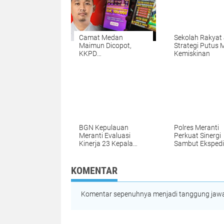
Camat Medan
Sekolah Rakyat 
Maimun Dicopot,
Strategi Putus 
KKPD
Kemiskinan
Disalahgunakan
untuk Judi Online
BGN Kepulauan
Polres Meranti
Meranti Evaluasi
Perkuat Sinergi
Kinerja 23 Kepala
Sambut Ekspedi
SPPG
Merah Putih
KOMENTAR
Komentar sepenuhnya menjadi tanggung jawab