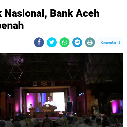
k Nasional, Bank Aceh
benah
Komentar (
)