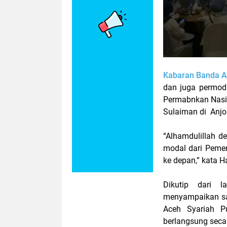
Kabaran Banda 
dan juga permod
Permabnkan Nasion
Sulaiman di Anjo
“Alhamdulillah 
modal dari Peme
ke depan,” kata Ha
Dikutip dari
menyampaikan sa
Aceh Syariah P
berlangsung secar