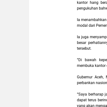
kantor hang ber
pengukuhan bahwa
Ia menambahkan 
modal dari Pemer
Ia juga menyampa
besar perhatian
tersebut.
“Di bawah kepe
membuka kantor c
Gubernur Aceh, 
perbankan nasiona
“Saya berharap j
dapat terus beri
yang akan mengak