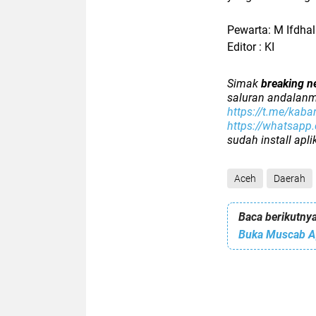
Pewarta: M Ifdhal
Editor : KI
Simak
breaking n
saluran andalanm
https://t.me/kaba
https://whatsap
sudah install apl
Aceh
Daerah
Baca berikutnya
Buka Muscab Ap