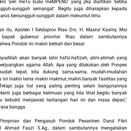
kni ‘yen meTu kudu meMPENG’ yang jika diartikan ‘ketika
ngguh-sungguh semangat’. Begitu juga diharapkan kepada
 harus bersungguh-sungguh dalam menuntut ilmu.
 itu, Asisten I Setdaprov Riau Drs. H. Masrul Kasmy, Msi
 bapak gubernur provinsi Riau dalam sambutannya
hwa Pondok ini makin berkah dan besar.
nsyaAllah akan banyak lahir hafiz-hafizah, alim-alimah yang
erjuangkan agama Allah. Apa yang dilakukan oleh Ponpes
i sudah tepat, kita dukung sama-sama, mudah-mudahan
s ini makin lama makin makmur, makin banyak fasilitas yang
 Tetapi juga hal yang paling penting selain bangunannya
 Nanti juga berbagai keilmuan yang kita lihat begitu banyak
itu terbukti menjawab tantangan hari ini dan masa depan,"
rasa bangga.
 Pimpinan dan Pengasuh Pondok Pesantren Darul Fikri
KH Ahmad Fauzi S.Ag., dalam sambutannya mengatakan