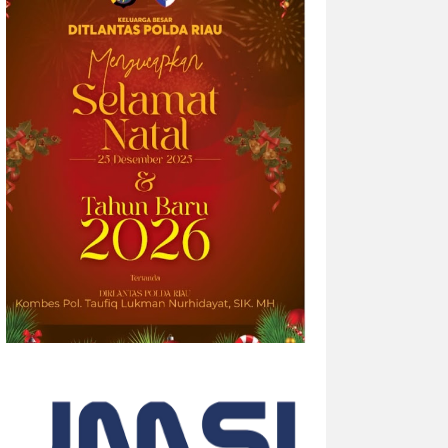
2026-08-05 14:33:34
| Source:
British American
Tobacco p.l.c
Riset Global Terbaru Velo
Mengungkap Bagaimana Ekspresi
Diri Menciptakan “Efek Berantai”
Data survei terbaru menunjukkan bahwa
empat dari sepuluh orang dewasa (39%)
merasa semakin sulit membangun
hubungan yang tulus seiring
bertambahnya usia. Namun, musik dan
lantai dansa terbukti...