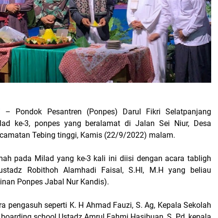
i
– Pondok Pesantren (Ponpes) Darul Fikri Selatpanjang
lad ke-3, ponpes yang beralamat di Jalan Sei Niur, Desa
ecamatan Tebing tinggi, Kamis (22/9/2022) malam.
ah pada Milad yang ke-3 kali ini diisi dengan acara tabligh
stadz Robithoh Alamhadi Faisal, S.HI, M.H yang beliau
nan Ponpes Jabal Nur Kandis).
ara pengasuh seperti K. H Ahmad Fauzi, S. Ag, Kepala Sekolah
 boarding school Ustadz Amrul Fahmi Hasibuan, S. Pd, kepala