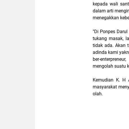
kepada wali sant
dalam arti mengi
menegakkan keben
"Di Ponpes Darul 
tukang masak, l
tidak ada. Akan 
adinda kami yakn
ber-enterpreneu
mengolah suatu ka
Kemudian K. H 
masyarakat meny
olah.