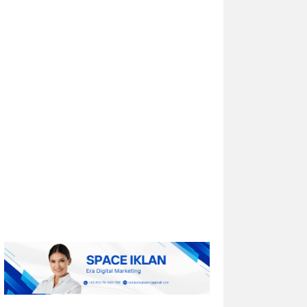
Univar Solutions Mengapresiasi
Mitra Transportasi Terbaik di Ajang
Carrier Awards Tahunan
DOWNERS GROVE, Illinois, Aug. 01, 2026
(GLOBE NEWSWIRE) -- Univar Solutions
LLC (“Univar Solutions” atau
“Perusahaan”), penyedia solusi global
terkemuka bagi pengguna bahan baku
dan bahan kimia...