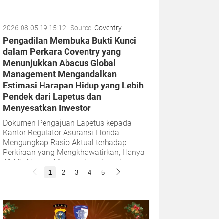
2026-08-05 19:15:12
| Source:
Coventry
Pengadilan Membuka Bukti Kunci
dalam Perkara Coventry yang
Menunjukkan Abacus Global
Management Mengandalkan
Estimasi Harapan Hidup yang Lebih
Pendek dari Lapetus dan
Menyesatkan Investor
Dokumen Pengajuan Lapetus kepada
Kantor Regulator Asuransi Florida
Mengungkap Rasio Aktual terhadap
Perkiraan yang Mengkhawatirkan, Hanya
41,5% Abacus Menyesatkan Investornya
dengan Menyembunyikan...
1
2
3
4
5