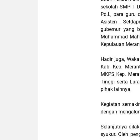
sekolah SMPIT Da
Pd.I., para guru
Asisten I Setda
gubernur yang b
Muhammad Mahdi 
Kepulauan Merant
Hadir juga, Waka
Kab. Kep. Meranti
MKPS Kep. Merant
Tinggi serta Lur
pihak lainnya.
Kegiatan semaki
dengan mengalun
Selanjutnya dil
syukur. Oleh pe