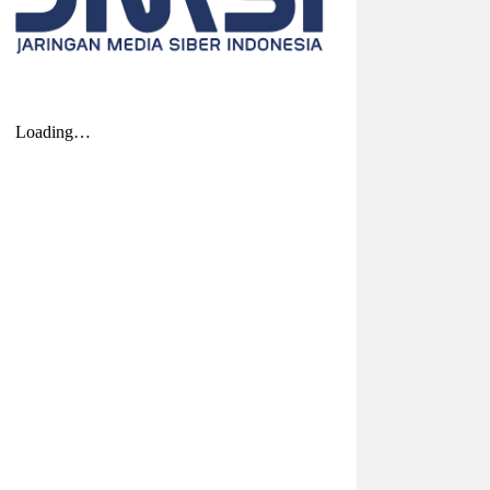
2026-08-04 20:17:41
| Source:
Univar Solutions
LLC
Univar Solutions Mengakuisisi H.M.
Royal, Memperluas Jangkauan di
Pasar Bahan Aditif untuk Karet,
Plastik, dan Perekat di Amerika
Serikat
Memperkuat layanan dan rantai pasok di
pasar-pasar utama AS dengan
memadukan satu abad keahlian teknis
dan hubungan pelanggan yang dilandasi
kepercayaan DOWNERS GROVE, Illinois,
Aug. 04, 2026 ...
2026-08-01 00:27:35
| Source:
Univar Solutions
LLC