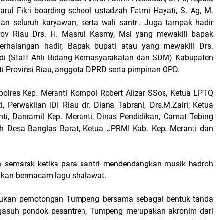
rul Fikri boarding school ustadzah Fatmi Hayati, S. Ag, M.
 dan seluruh karyawan, serta wali santri. Juga tampak hadir
prov Riau Drs. H. Masrul Kasmy, Msi yang mewakili bapak
erhalangan hadir, Bapak bupati atau yang mewakili Drs.
(Staff Ahli Bidang Kemasyarakatan dan SDM) Kabupaten
i Provinsi Riau, anggota DPRD serta pimpinan OPD.
polres Kep. Meranti Kompol Robert Alizar SSos, Ketua LPTQ
, Perwakilan IDI Riau dr. Diana Tabrani, Drs.M.Zairi; Ketua
i, Danramil Kep. Meranti, Dinas Pendidikan, Camat Tebing
ah Desa Banglas Barat, Ketua JPRMI Kab. Kep. Meranti dan
n semarak ketika para santri mendendangkan musik hadroh
kan bermacam lagu shalawat.
akukan pemotongan Tumpeng bersama sebagai bentuk tanda
ngasuh pondok pesantren, Tumpeng merupakan akronim dari