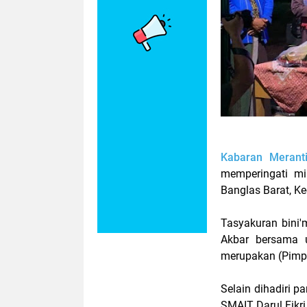
Kabaran Merant
memperingati mi
Banglas Barat, K
Tasyakuran bini'm
Akbar bersama u
merupakan (Pimpi
Selain dihadiri p
SMAIT Darul Fikri