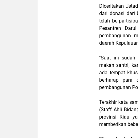
Diceritakan Usta
dari donasi dar
telah berpartis
Pesantren Darul
pembangunan me
daerah Kepulauan
"Saat ini sudah
makan santri, ka
ada tempat khus
berharap para 
pembangunan Ponpe
Terakhir kata s
(Staff Ahli Bid
provinsi Riau y
memberikan beber