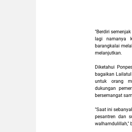
"Berdiri semenjak
lagi namanya k
barangkalai melal
melanjutkan.
Diketahui Ponpes
bagaikan Lailatul
untuk orang m
dukungan pemer
bersemangat samp
"Saat ini sebany
pesantren dan s
walhamdulillah," 