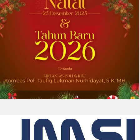
satu abad keahlian teknis dan hubungan
pelanggan yang dilandasi kepercayaan
DOWNERS GROVE, Illinois, Aug. 04, 2026 ...
2026-08-01 00:27:35
| Source:
Univar Solutions LLC
Univar Solutions Mengapresiasi Mitra
Transportasi Terbaik di Ajang Carrier
Awards Tahunan
DOWNERS GROVE, Illinois, Aug. 01, 2026
(GLOBE NEWSWIRE) -- Univar Solutions LLC
(“Univar Solutions” atau “Perusahaan”),
penyedia solusi global terkemuka bagi
pengguna bahan baku dan bahan kimia...